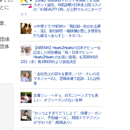
多くの
【情報】韓国美容トレンドを体験できる新
スポット誕生。AI肌診断×日本未上陸コスメ
とに
の「K-BEAUTY ON」が上野マルイにオープ
ン！
業、
≪中華ドラマNOW≫「蜀紅錦～紡がれる夢
～」3話、新任錦官・楊静瀾が悪しき慣習を
打ち破る＝あらすじ・ネタバレ
会団体
団体
【ABEMA】Hearts2Heartsの日本デビューを
記念した特別番組『祝！日本デビュー
Hearts2Hearts のお笑い道場』を2026年8月
12日（水）夜10時20分より放送決定
「会社売上の10％を要求」パク・ナレの元
マネジャー2人、恐喝未遂で起訴…1人は拘
束
女優ソン・ヘギョ、白Tにジーンズでも美
しい…オフシーズンのない女神
“カッコよすぎてどうしよう”…俳優ソ・ガン
ジュン、予告編一つに…韓国ドラマファン
が“ざわつき”（動画あり）