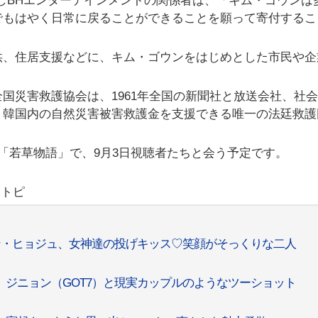
対しBHエンターテインメントの関係者は、「キム・ゴウンは
でもはやく日常に戻ることができることを願って寄付するこ
供、住居支援などに、キム・ゴウンをはじめとした市民や企
。
国災害救護協会は、1961年全国の新聞社と放送会社、社
り韓国内の自然災害被害救護金を支援できる唯一の法廷救護
マ「若草物語」で、9月3日視聴者たちと会う予定です。
リトピ
ン・ヒョジュ、女神達の投げキッス♡笑顔がそっくりな二人
、ジニョン（GOT7）と現実カップルのようなツーショット