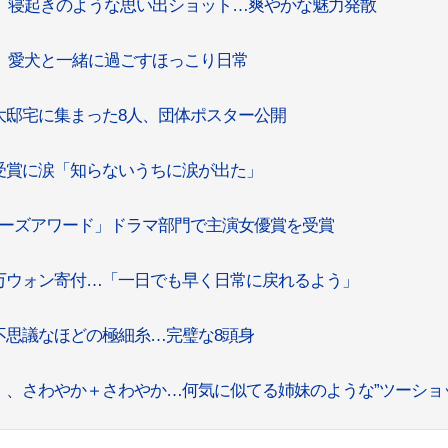
ン、寝起きのような思い出ショット…爽やかな魅力発散
、愛犬と一緒に過ごすほっこり日常
大邸宅に集まった8人、団体ポスター公開
受賞に涙「知らないうちに涙が出た」
リーズアワード」ドラマ部門で主演女優賞を受賞
0万ウォン寄付…「一日でも早く日常に戻れるよう」
不思議なほどの極細糸…完璧な8頭身
i）、さわやか＋さわやか…何気に似てる姉妹のような”ツーショ