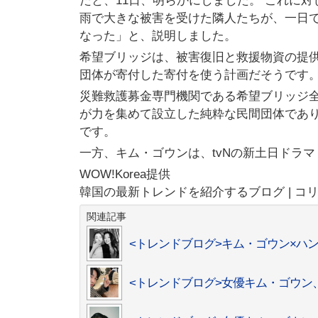
たと、11日、明らかにしました。 これに
雨で大きな被害を受けた隣人たちが、一日
なった」と、説明しました。
希望ブリッジは、被害復旧と救援物資の提
団体が寄付した寄付を使う計画だそうです
災難救護募金専門機関である希望ブリッジ全
が力を集めて設立した純粋な民間団体であ
です。
一方、キム・ゴウンは、tvNの新土日ドラ
WOW!Korea提供
韓国の最新トレンドを紹介するブログ | コ
関連記事
<トレンドブログ>キム・ゴウン×ハ
<トレンドブログ>女優キム・ゴウン