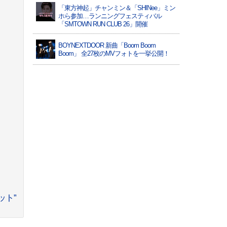
「東方神起」チャンミン＆「SHINee」ミン
ホら参加…ランニングフェスティバル
「SMTOWN RUN CLUB 26」開催
BOYNEXTDOOR 新曲「Boom Boom
Boom」 全27枚のMVフォトを一挙公開！
ット”