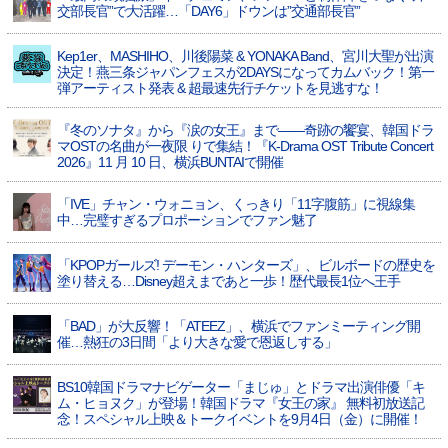
交部長官”で大活躍…「DAY6」ドウンは”交通部長官”
Kep1er、MASHIHO、川後陽菜 & YONAKA Band、宮川大聖が出演
決定！燕三条ジャパンフェスが2DAYSになってカムバック！第一
弾アーティスト発表 & 超最速先行チケットを見逃すな！
『冬のソナタ』から『涙の女王』まで――奇跡の饗宴、韓国ドラ
マOSTの名曲が一夜限 りで集結！『K-Drama OST Tribute Concert
2026』11 月 10 日、横浜BUNTAIで開催
「IVE」チャン・ウォニョン、くっきり「11字腹筋」に視線集
中…完璧すぎるプロポーションでファン魅了
「KPOPガールズ! デーモン・ハンターズ」、ビルボードの歴史を
塗り替える…Disney超えまであと一歩！歴代最長1位へ王手
「BAD」が大反響！「ATEEZ」、横浜でファンミーティング開
催…熱狂の3日間「より大きな愛で恩返しする」
BS10韓国ドラマナビゲーター「まじゅ」とドラマ出演俳優「キ
ム・ヒョヌク」が登場！韓国ドラマ『女王の家』 無料初放送記
念！スペシャル上映＆トークイベントを9月4日（金）に開催！