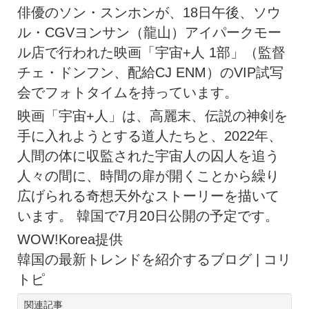
俳優のソン・スンホンが、18日午後、ソウ
ル・CGVヨンサン（龍山）アイパークモー
ル店で行われた映画「宇宙+人 1部」（監督
チェ・ドンフン、配給CJ ENM）のVIP試写
会でフォトタイムを持っています。
映画「宇宙+人」は、高麗末、伝説の神剣を
手に入れようとする道人たちと、2022年、
人間の体に収監された宇宙人の囚人を追う
人々の間に、時間の扉が開くことから繰り
広げられる奇想天外なストーリーを描いて
います。 韓国で7月20日公開の予定です。
WOW!Korea提供
韓国の最新トレンドを紹介するブログ | コリ
トピ
関連記事