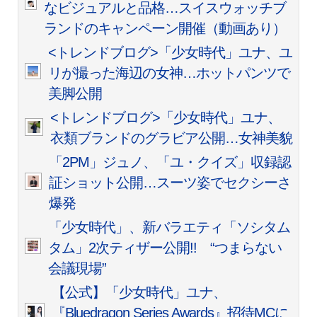
なビジュアルと品格…スイスウォッチブ
ランドのキャンペーン開催（動画あり）
<トレンドブログ>「少女時代」ユナ、ユ
リが撮った海辺の女神…ホットパンツで
美脚公開
<トレンドブログ>「少女時代」ユナ、
衣類ブランドのグラビア公開…女神美貌
「2PM」ジュノ、「ユ・クイズ」収録認
証ショット公開…スーツ姿でセクシーさ
爆発
「少女時代」、新バラエティ「ソシタム
タム」2次ティザー公開!! “つまらない
会議現場”
【公式】「少女時代」ユナ、
『Bluedragon Series Awards』招待MCに