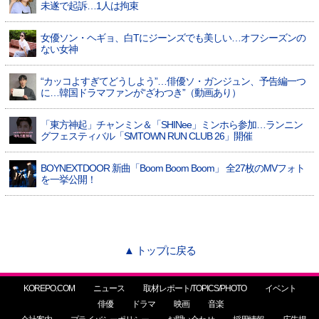
未遂で起訴…1人は拘束
女優ソン・ヘギョ、白Tにジーンズでも美しい…オフシーズンの
ない女神
“カッコよすぎてどうしよう”…俳優ソ・ガンジュン、予告編一つ
に…韓国ドラマファンが“ざわつき”（動画あり）
「東方神起」チャンミン＆「SHINee」ミンホら参加…ランニン
グフェスティバル「SMTOWN RUN CLUB 26」開催
BOYNEXTDOOR 新曲「Boom Boom Boom」 全27枚のMVフォト
を一挙公開！
▲ トップに戻る
KOREPO.COM
ニュース
取材レポート/TOPICS/PHOTO
イベント
俳優
ドラマ
映画
音楽