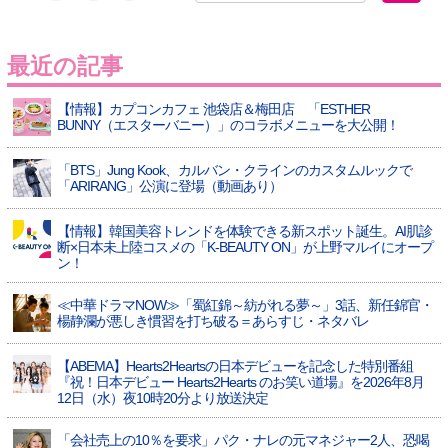
最近の記事
【情報】カプコンカフェ 池袋店＆梅田店 「ESTHER
BUNNY（エスターバニー）」のコラボメニューを大公開！
「BTS」Jung Kook、カルバン・クラインのカスタムルックで
「ARIRANG」公演に登場（動画あり）
【情報】韓国美容トレンドを体験できる新スポット誕生。AI肌診
断×日本未上陸コスメの「K-BEAUTY ON」が上野マルイにオープ
ン！
≪中華ドラマNOW≫「蜀紅錦～紡がれる夢～」3話、新任錦官・
楊静瀾が悪しき慣習を打ち破る＝あらすじ・ネタバレ
【ABEMA】Hearts2Heartsの日本デビューを記念した特別番組
『祝！日本デビュー Hearts2Hearts のお笑い道場』を2026年8月
12日（水）夜10時20分より放送決定
「会社売上の10％を要求」パク・ナレの元マネジャー2人、恐喝