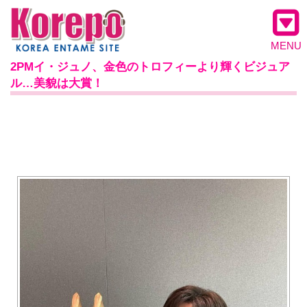
MENU
2PMイ・ジュノ、金色のトロフィーより輝くビジュア
ル…美貌は大賞！