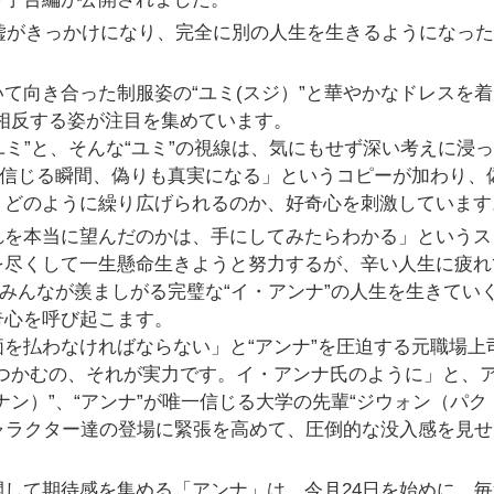
些細な嘘がきっかけになり、完全に別の人生を生きるようになっ
て向き合った制服姿の“ユミ(スジ）”と華やかなドレスを着
相反する姿が注目を集めています。
ユミ”と、そんな“ユミ”の視線は、気にもせず深い考えに浸
「信じる瞬間、偽りも真実になる」というコピーが加わり、
、どのように繰り広げられるのか、好奇心を刺激しています
れを本当に望んだのかは、手にしてみたらわかる」というス
を尽くして一生懸命生きようと努力するが、辛い人生に疲れ
、みんなが羨ましがる完璧な“イ・アンナ”の人生を生きてい
奇心を呼び起こます。
を払わなければならない」と“アンナ”を圧迫する元職場上
つかむの、それが実力です。イ・アンナ氏のように」と、
ン）”、“アンナ”が唯一信じる大学の先輩“ジウォン（パク
キャラクター達の登場に緊張を高めて、圧倒的な没入感を見
して期待感を集める「アンナ」は、今月24日を始めに、毎