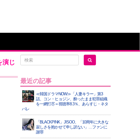
を演じ
最近の記事
≪韓国ドラマNOW≫「人妻キラー」第3
話、コン・ヒョジン、酔ったまま犯罪組織
を一網打尽＝視聴率8.3％、あらすじ・ネタ
バレ
「BLACKPINK」JISOO、「10周年に大きな
寂しさを抱かせて申し訳ない」…ファンに
謝罪