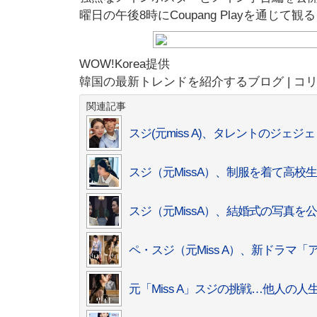
曜日の午後8時にCoupang Playを通じて
WOW!Korea提供
韓国の最新トレンドを紹介するブログ | コ
関連記事
スジ(元miss A)、タレントのジェ
スジ（元MissA）、制服を着て高
スジ（元MissA）、結婚式の写真を
ペ・スジ（元Miss A）、新ドラマ
元「Miss A」スジの挑戦…他人