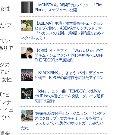
「MONSTA X」9月4日カムバック…「The
た女性
Phase」スケジュール公開
【ABEMA】主演・橋本環奈×チェ・ジョン
た“ア
ヒョプが贈る、ABEMAオリジナルドラマ
『バカンスの法則』 第4話～第6話まとめ＜
ネタバレあり＞
ってい
偽りで
【公式】イ・デフィ、「Wanna One」の仲
。
間キム・ジェファンと同じ事務所へ…OFF
THE RECORと専属契約
ジの
てい
「BLACKPINK」、きょう（8日）デビュー
10周年…K-POPの多様性を広げたアイコン
く女性
「i-dle」、ヒット曲「TOMBOY」のMVが
司“ヒ
YouTubeで4億ビューを突破…グループ通算
3度目の記録
アンナ
・イェ
“妊娠説否認”歌手ホン・ジニョン、サングラ
せてい
スにクロップド丈のキャミソールを着てテ
ラスモッパン…海外のホットガールみたい
だね
週金