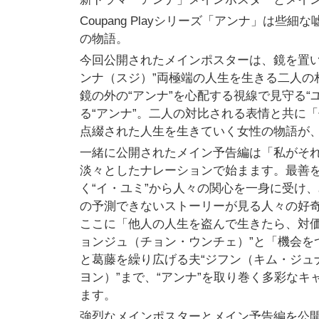
Coupang Playシリーズ「アンナ」は
の物語。
今回公開されたメインポスターは、鏡を置い
ンナ（スジ）”両極端の人生を生きる二人の
鏡の外の“アンナ”を心配する視線で見守る“
る“アンナ”。二人の対比される表情と共に
点綴された人生を生きていく女性の物語が
一緒に公開されたメイン予告編は「私がそ
淡々としたナレーションで始まます。最善
く“イ・ユミ”から人々の関心を一身に受け
の予測できないストーリーが見る人々の好
ここに「他人の人生を盗んで生きたら、対価
ョンジュ（チョン・ウンチェ）”と「機会を
と葛藤を繰り広げる夫“ジフン（キム・ジュナ
ヨン）”まで、“アンナ”を取り巻く多彩な
ます。
強烈なメインポスターとメイン予告編を公開