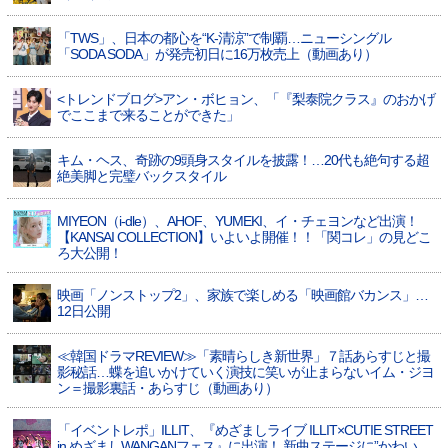
「TWS」、日本の都心を“K-清涼”で制覇…ニューシングル
「SODA SODA」が発売初日に16万枚売上（動画あり）
<トレンドブログ>アン・ボヒョン、「『梨泰院クラス』のおかげ
でここまで来ることができた」
キム・ヘス、奇跡の9頭身スタイルを披露！…20代も絶句する超
絶美脚と完璧バックスタイル
MIYEON（i-dle）、​AHOF​、YUMEKI、イ・チェヨンなど出演！
【KANSAI COLLECTION】いよいよ開催！！「関コレ」の見どこ
ろ大公開！
映画「ノンストップ2」、家族で楽しめる「映画館バカンス」…
12日公開
≪韓国ドラマREVIEW≫「素晴らしき新世界」７話あらすじと撮
影秘話…蝶を追いかけていく演技に笑いが止まらないイム・ジヨ
ン＝撮影裏話・あらすじ（動画あり）
「イベントレポ」ILLIT、『めざましライブ ILLIT×CUTIE STREET
in めざましWANGANフェス』に出演！ 新曲ステージに”かわい