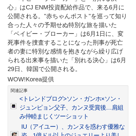
心」はCJ ENM投資配給作品で、来る6月に
公開される。"赤ちゃんポスト"を巡って知り
合った人々の予期せぬ特別な旅を描いた
「ベイビー・ブローカー」は6月1日に、変
死事件を捜査することになった刑事が死亡
者の妻に特別な感情を抱きながら繰り広げ
られる出来事を描いた「別れる決心」は6月
29日、韓国で公開される。
WOW!Korea提供
関連記事
<トレンドブログ>ソン・ガンホ×ソン・
ジュンピョン父子、カンヌ受賞後…肩組
み仲睦まじくツーショット
IU（アイユー）、カンヌを惑わす優雅な
姿…1億ドル以上のジュエリーより美し