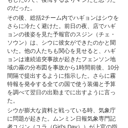
のだった。
その後、総括2チーム内でハギョンはシウを
さらに冷たく避けた。前日の夜、店でハギ
ョンの後姿を見た予報官のスジン（チェ・
ソウン）は、シウに彼女ができたのかと聞
いた。他の人たちも関心を見せると、ハギ
ョンは連続追突事故が起きたフェンソン地
域の霧の分布図を事故から1時間前後、10分
間隔で提出するように指示した。さらに霧
特報を発令する全ての国で使う装備と予算
を調べて翌日の出勤までに出すように言っ
た。
シウが膨大な資料と戦っている時、気象庁
に問題が起きた。ムンミン日報気象専門記
者ユジン（ユラ（Girl’s Day））が上官の指