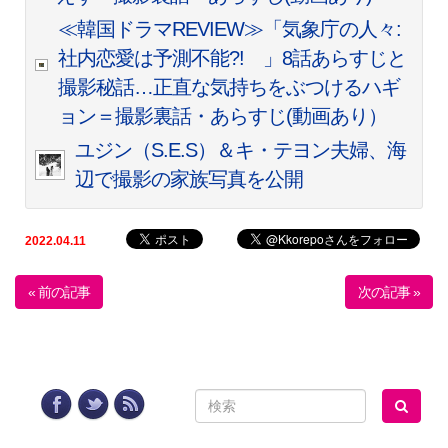
≪韓国ドラマREVIEW≫「気象庁の人々:
社内恋愛は予測不能?! 」8話あらすじと
撮影秘話…正直な気持ちをぶつけるハギ
ョン＝撮影裏話・あらすじ(動画あり）
ユジン（S.E.S）＆キ・テヨン夫婦、海
辺で撮影の家族写真を公開
2022.04.11
« 前の記事
次の記事 »