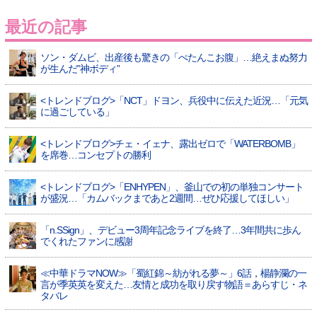
最近の記事
ソン・ダムビ、出産後も驚きの「ぺたんこお腹」…絶えまぬ努力
が生んだ”神ボディ”
<トレンドブログ>「NCT」ドヨン、兵役中に伝えた近況…「元気
に過ごしている」
<トレンドブログ>チェ・イェナ、露出ゼロで「WATERBOMB」
を席巻…コンセプトの勝利
<トレンドブログ>「ENHYPEN」、釜山での初の単独コンサート
が盛況…「カムバックまであと2週間…ぜひ応援してほしい」
「n.SSign」、デビュー3周年記念ライブを終了…3年間共に歩ん
でくれたファンに感謝
≪中華ドラマNOW≫「蜀紅錦～紡がれる夢～」6話，楊静瀾の一
言が季英英を変えた…友情と成功を取り戻す物語＝あらすじ・ネ
タバレ