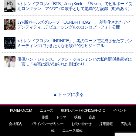
<トレンドブログ>「BTS」Jung Kook、「Seven」でビルボード長
期ロングラン…アジアソロ歌手として驚異的な記録（動画あり）
JYP新ガールズグループ「OURBIRTHDAY」、 差別化されたアイ
デンティティ…デビューシングルのコンセプトフォト公開
<トレンドブログ>「INFINITE」、黒のスーツで完成させたファン
ミーティングに行きたくなる致命的なビジュアル
俳優ハン・ジョンス、ファン・ジョンミンとの私的関係暴露者に
一言…「被害は顔が知られた側ばかり」
▲ トップに戻る
KOREPO.COM
ニュース
取材レポート/TOPICS/PHOTO
イベント
俳優
ドラマ
映画
音楽
会社案内
プライバシーポリシー
お問い合わせ
採用情報
広告掲
載
ニュース掲載