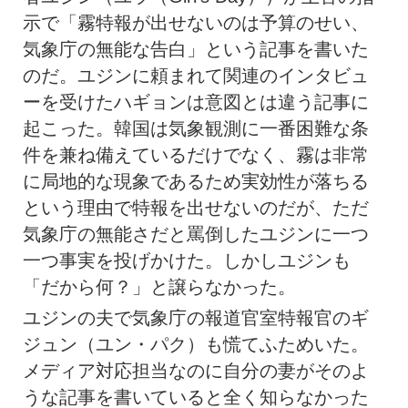
示で「霧特報が出せないのは予算のせい、
気象庁の無能な告白」という記事を書いた
のだ。ユジンに頼まれて関連のインタビュ
ーを受けたハギョンは意図とは違う記事に
起こった。韓国は気象観測に一番困難な条
件を兼ね備えているだけでなく、霧は非常
に局地的な現象であるため実効性が落ちる
という理由で特報を出せないのだが、ただ
気象庁の無能さだと罵倒したユジンに一つ
一つ事実を投げかけた。しかしユジンも
「だから何？」と譲らなかった。
ユジンの夫で気象庁の報道官室特報官のギ
ジュン（ユン・パク）も慌てふためいた。
メディア対応担当なのに自分の妻がそのよ
うな記事を書いていると全く知らなかった