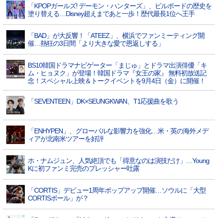
「KPOPガールズ! デーモン・ハンターズ」、ビルボードの歴史を
塗り替える…Disney超えまであと一歩！歴代最長1位へ王手
「BAD」が大反響！「ATEEZ」、横浜でファンミーティング開
催…熱狂の3日間「より大きな愛で恩返しする」
BS10韓国ドラマナビゲーター「まじゅ」とドラマ出演俳優「キ
ム・ヒョヌク」が登場！韓国ドラマ『女王の家』 無料初放送記
念！スペシャル上映＆トークイベントを9月4日（金）に開催！
「SEVENTEEN」DK×SEUNGKWAN、T1応援曲を歌う
「ENHYPEN」、グローバルな影響力を強化…米・英の海外メデ
ィアが北南米ツアーを好評
ホ・ナムジュン、人気絶頂でも「得意なのは演技だけ」…Young
Kに初ファンミ完売のプレッシャー吐露
「CORTIS」デビュー1周年ポップアップ開催…ソウルに「大型
CORTISボール」が？