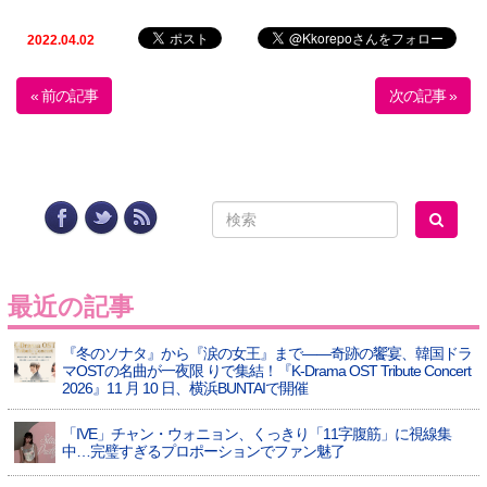
2022.04.02
« 前の記事
次の記事 »
最近の記事
『冬のソナタ』から『涙の女王』まで――奇跡の饗宴、韓国ドラ
マOSTの名曲が一夜限 りで集結！『K-Drama OST Tribute Concert
2026』11 月 10 日、横浜BUNTAIで開催
「IVE」チャン・ウォニョン、くっきり「11字腹筋」に視線集
中…完璧すぎるプロポーションでファン魅了