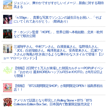
ジェジュン、爽やかですがすがしいイメージ…新曲に対する期待
高まる
「n.SSign」、貴重な写真でソンユンの誕生日をお祝い…「そば
にいてくれてありがとう」（動画あり）
ナ・ホンジン監督「HOPE」、世界公開へ本格始動…北米・欧州
などで順次公開
三浦翔平さん、中村アンさん、白濱亜嵐さん、塩野瑛久さん、
「JO1」白岩瑠姫さん、梅澤美波さん、安斉星来さん、広瀬アリ
スさんが海風が吹き抜けるような爽やかなスタイルで登場！【ジ
ョー マローン ロンドン】
【情報】2日間で１万人が来場した韓国カルチャーPOPUPイベン
ト『おかわり 週末KOREA ハップルFES in KYOTO』が8月12日よ
り開催！
【情報】『BT21期間限定SHOP』が期間限定OPEN！福島県初出
店！！
アメリカで話題となり即完したRolling Stone × BTS「BTS
Collectors Edition Box Set」日本国内で数量限定販売決定！