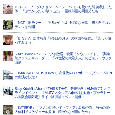
<トレンドブログ>チョン・ヘイン、ハヨンも驚いた引き締まった
体…「ぶつかったら痛いほど」（屋根部屋の問題児たち）
「NCT」出身マーク、平凡だからより特別な日常…初の自主コン
テンツを公開
「BTS」V、団体写真「#今日のBTS」の構図を提案…「楽しく撮
ってみよう」
＜KBS World＞ベーシック初放送！映画「ソウルメイト」『梨泰
院クラス』キム・ダミ、『21世紀の大君夫人』のピョン・ウソク
出演！
「INKIGAYO LIVE in TOKYO」次世代K-POPボーイズグループAEN
の出演が決定！
Stray Kids Mini Album『THIS & THAT』発売記念【HMV限定】オフ
ラインイベント、【MUFGスタジアム(国立競技場)・京セラドー
ム大阪会場限定】ライブ終演後イベント開催！
「KATSEYE」、マノンに続いてソフィアも活動中断…当分の間4
人体制でスケジュール参加「精神的な回復のため」