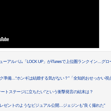
ニューアルバム「LOCK UP」がiTunesで上位圏ランクイン…グロ
バック準備…“ホンギは結婚する気がない？”「全知的おせっかい視
コンサートステージに立ちたい”という衝撃発言の結末は？
スプレゼントのようなビジュアル公開…ジェジンも”良く撮れた”