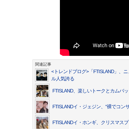
関連記事
<トレンドブログ>「FTISLAND」、
ル人気誇る
FTISLAND、楽しいトークとカム
FTISLANDイ・ジェジン、“裸で
FTISLANDイ・ホンギ、クリスマ