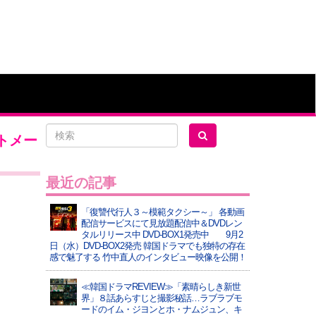
トメー
最近の記事
「復讐代行人３～模範タクシー～」 各動画
配信サービスにて見放題配信中＆DVDレン
タルリリース中 DVD-BOX1発売中 9月2
日（水）DVD-BOX2発売 韓国ドラマでも独特の存在
感で魅了する 竹中直人のインタビュー映像を公開！
≪韓国ドラマREVIEW≫「素晴らしき新世
界」８話あらすじと撮影秘話…ラブラブモ
ードのイム・ジヨンとホ・ナムジュン、キ