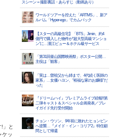
スシーン＝撮影裏話・あらすじ（動画あり）
ワールドツアーを控えた「ARTMS」、新ア
ルバム「Hyper-ego」でカムバック
【スターの高級住宅】「BTS」Jimin、約4
億円で購入した物件が“超大型高級マンショ
ン”に…漢江ビュー＆ホテル級サービス
「第31回釜山国際映画祭」ポスター公開…
主役は「観客」
「実は…曽祖父から姉まで、4代続く医師の
家系」…女優ハヨン、“裕福な家のお嬢様”だ
った
『ドリームハイ』プレミアムライブ続報!!第
二弾キャスト＆スペシャル企画発表／プレ
イガイド先行受付開始
チョン・ウソン、9年前に敗れたヒョンビン
へ逆襲…『メイド・イン・コリア2』特任顧
す!」と
問として帰還
ャケッ