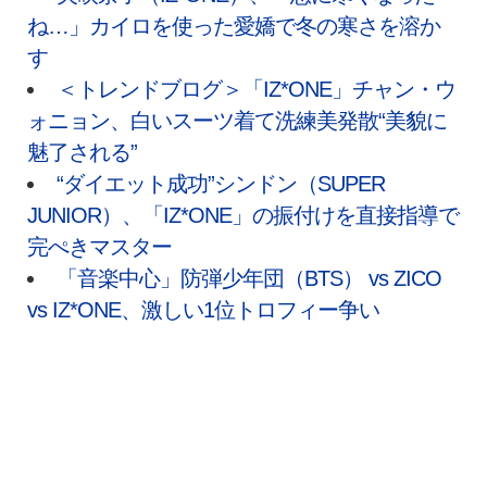
ね…」カイロを使った愛嬌で冬の寒さを溶か
す
＜トレンドブログ＞「IZ*ONE」チャン・ウ
ォニョン、白いスーツ着て洗練美発散“美貌に
魅了される”
“ダイエット成功”シンドン（SUPER
JUNIOR）、「IZ*ONE」の振付けを直接指導で
完ぺきマスター
「音楽中心」防弾少年団（BTS） vs ZICO
vs IZ*ONE、激しい1位トロフィー争い