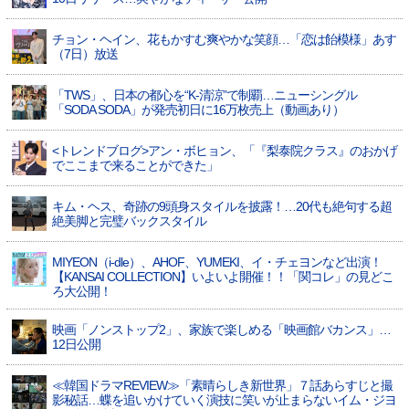
チョン・ヘイン、花もかすむ爽やかな笑顔…「恋は飴模様」あす
（7日）放送
「TWS」、日本の都心を“K-清涼”で制覇…ニューシングル
「SODA SODA」が発売初日に16万枚売上（動画あり）
<トレンドブログ>アン・ボヒョン、「『梨泰院クラス』のおかげ
でここまで来ることができた」
キム・ヘス、奇跡の9頭身スタイルを披露！…20代も絶句する超
絶美脚と完璧バックスタイル
MIYEON（i-dle）、​AHOF​、YUMEKI、イ・チェヨンなど出演！
【KANSAI COLLECTION】いよいよ開催！！「関コレ」の見どこ
ろ大公開！
映画「ノンストップ2」、家族で楽しめる「映画館バカンス」…
12日公開
≪韓国ドラマREVIEW≫「素晴らしき新世界」７話あらすじと撮
影秘話…蝶を追いかけていく演技に笑いが止まらないイム・ジヨ