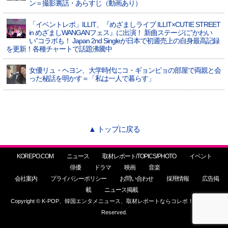
ン＝撮影裏話・あらすじ（動画あり）
「イベントレポ」ILLIT、『めざましライブ ILLIT×CUTIE STREET
in めざましWANGANフェス』に出演！ 新曲ステージに”かわい
い”コラボも！ Japan 2nd Singleが日本で初週売上の自身最高記録
を更新！各種チャートで話題沸騰中
女優リュ・ヘヨン、大学時代にコ・ギョンピョの部屋で両親と会
った秘話を明かす＝「私は一人で暮らす」
▲ トップに戻る
KOREPO.COM
ニュース
取材レポート/TOPICS/PHOTO
イベント
俳優
ドラマ
映画
音楽
会社案内
プライバシーポリシー
お問い合わせ
採用情報
広告掲
載
ニュース掲載
Copyright © K-POP、韓国エンタメニュース、取材レポートならコレポ！ All Rights
Reserved.