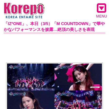
MENU
「IZ*ONE」、本日（3/5）「M COUNTDOWN」で華や
かなパフォーマンスを披露…絶頂の美しさを表現