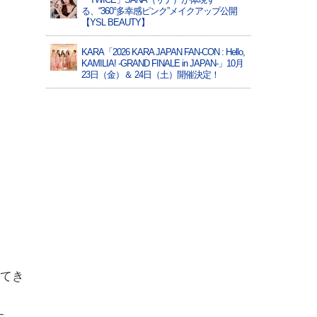
る、“360°多幸感ピンク”メイクアップ公開
【YSL BEAUTY】
KARA「2026 KARA JAPAN FAN-CON : Hello,
KAMILIA! -GRAND FINALE in JAPAN-」10月
23日（金）＆ 24日（土）開催決定！
ってき
た。