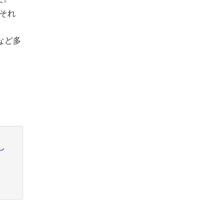
それ
など多
し