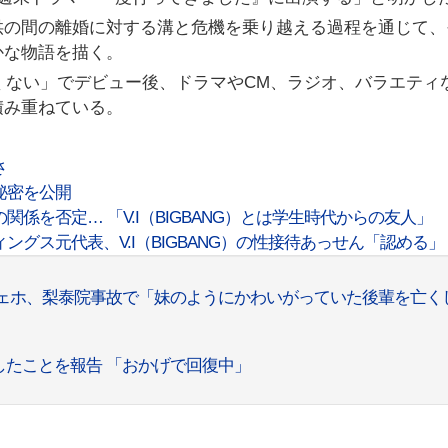
供の間の離婚に対する溝と危機を乗り越える過程を通じて、
かな物語を描く。
たくない」でデビュー後、ドラマやCM、ラジオ、バラエティ
積み重ねている。
さ
秘密を公開
との関係を否定… 「V.I（BIGBANG）とは学生時代からの友人」
グス元代表、V.I（BIGBANG）の性接待あっせん「認める」
ェホ、梨泰院事故で「妹のようにかわいがっていた後輩を亡く
たことを報告 「おかげで回復中」