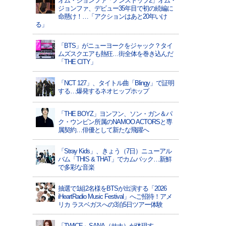
オム・ジョンファ「ノンストップ2」オム・
ジョンファ、デビュー35年目で初の続編に
命懸け！…「アクションはあと20年いけ
る」
「BTS」がニューヨークをジャック？タイ
ムズスクエアも熱狂…街全体を巻き込んだ
「THE CITY」
「NCT 127」、タイトル曲「Blingy」で証明
する…爆発するネオヒップホップ
「THE BOYZ」ヨンフン、ソン・ガン＆パ
ク・ウンビン所属のNAMOO ACTORSと専
属契約…俳優として新たな飛躍へ
「Stray Kids」、きょう（7日）ニューアル
バム「THIS & THAT」でカムバック…新鮮
で多彩な音楽
抽選で1組2名様をBTSが出演する「2026
iHeartRadio Music Festival」へご招待！アメ
リカ ラスベガスへの3泊5日ツアー体験
「TWICE」SANA（サナ）が体現す