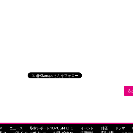
次
M
ニュース
取材レポート/TOPICS/PHOTO
イベント
俳優
ドラマ