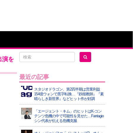
出演を
最近の記事
スタジオドラゴン、第2四半期は営業利益
154億ウォンで黒字転換…『鉄槌教師』『素
晴らしき新世界』などヒット作が好調
「エージェント・キム」のヒットはK-コン
テンツ危機の中で可能性を見せた…Fantagio
シン代表が伝える危機克服