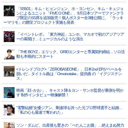
「SS501」キム・ヒョンジュン、ホ・ヨンセン、キム・キュジョ
ンによるユニット「FIVE O ONE」、9月日本ツアーでファンクラ
ブ限定のSS席を追加販売！個人ポスター全3種公開に、「ラッキ
ーマリモ」の贈呈プロジェクト実施も発表
「イベントレポ」「東方神起」ユンホ、マカオで初のアジアツア
ーの幕開け…ミュージカルのような演出
「THE BOYZ」エリック、GRIDエンターと専属契約締結…ソロ活
動も本格的にスタート
<トレンドブログ>「ZEROBASEONE」、日本2nd EPがベールを
脱いだ…タイトル曲は「Omoinotake」提供曲 の「イグジステン
ス」
映画「顔 -かお-」、キャスト陣＆ヨン・サンホ監督が裏側を明か
す 制作インタビュー映像解禁！
”電撃結婚”女優ジアン、剛速球を誇った元プロ野球選手と結婚…
「私の心も最速で奪われた」
ソン・ダムビ、出産後も驚きの「ぺたんこお腹」…絶えまぬ努力