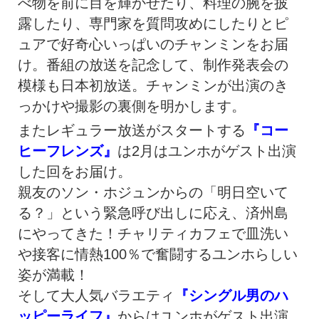
べ物を前に目を輝かせたり、料理の腕を披
露したり、専門家を質問攻めにしたりとピ
ュアで好奇心いっぱいのチャンミンをお届
け。番組の放送を記念して、制作発表会の
模様も日本初放送。チャンミンが出演のき
っかけや撮影の裏側を明かします。
またレギュラー放送がスタートする
『コー
ヒーフレンズ』
は2月はユンホがゲスト出演
した回をお届け。
親友のソン・ホジュンからの「明日空いて
る？」という緊急呼び出しに応え、済州島
にやってきた！チャリティカフェで皿洗い
や接客に情熱100％で奮闘するユンホらしい
姿が満載！
そして大人気バラエティ
『シングル男のハ
ッピーライフ』
からはユンホがゲスト出演