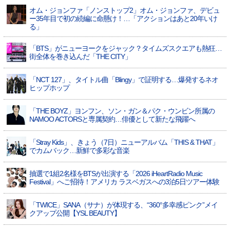
オム・ジョンファ「ノンストップ2」オム・ジョンファ、デビュ
ー35年目で初の続編に命懸け！…「アクションはあと20年いけ
る」
「BTS」がニューヨークをジャック？タイムズスクエアも熱狂…
街全体を巻き込んだ「THE CITY」
「NCT 127」、タイトル曲「Blingy」で証明する…爆発するネオ
ヒップホップ
「THE BOYZ」ヨンフン、ソン・ガン＆パク・ウンビン所属の
NAMOO ACTORSと専属契約…俳優として新たな飛躍へ
「Stray Kids」、きょう（7日）ニューアルバム「THIS & THAT」
でカムバック…新鮮で多彩な音楽
抽選で1組2名様をBTSが出演する「2026 iHeartRadio Music
Festival」へご招待！アメリカ ラスベガスへの3泊5日ツアー体験
「TWICE」SANA（サナ）が体現する、“360°多幸感ピンク”メイ
クアップ公開【YSL BEAUTY】