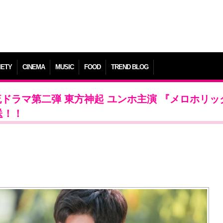
IETY
CINEMA
MUSIC
FOOD
TREND BLOG
ル韓流ドラマ第二弾 東方神起 ユンホ主演 『メロホリ
送！！