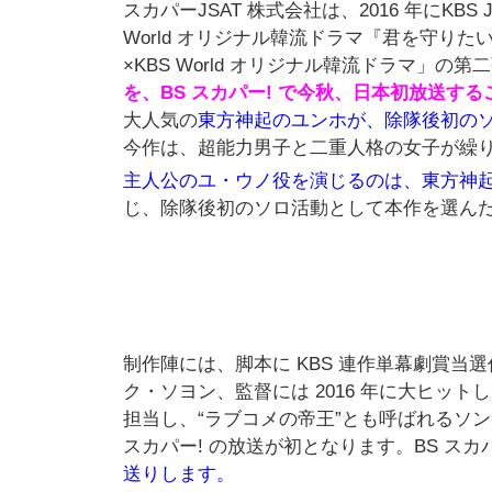
スカパーJSAT 株式会社は、2016 年にKB
World オリジナル韓流ドラマ『君を守りたい～
×KBS World オリジナル韓流ドラマ」の第
を、BS スカパー! で今秋、日本初放送す
大人気の
東方神起のユンホが、除隊後初の
今作は、超能力男子と二重人格の女子が繰
主人公のユ・ウノ役を演じるのは、東方神
じ、除隊後初のソロ活動として本作を選ん
制作陣には、脚本に KBS 連作単幕劇賞当
ク・ソヨン、監督には 2016 年に大ヒッ
担当し、“ラブコメの帝王”とも呼ばれるソ
スカパー! の放送が初となります。BS スカパ
送りします。