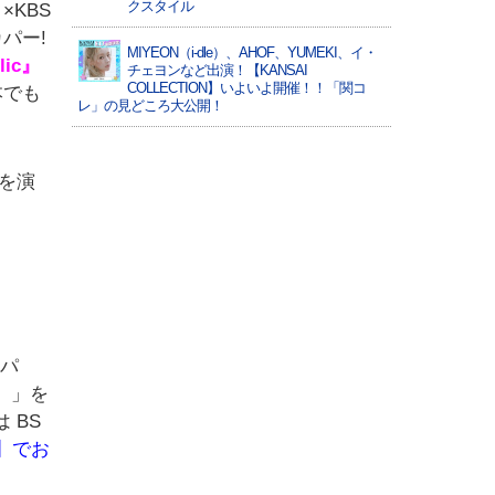
クスタイル
×KBS
カパー!
MIYEON（i-dle）、​AHOF​、YUMEKI、イ・
ic』
チェヨンなど出演！【KANSAI
COLLECTION】いよいよ開催！！「関コ
本でも
レ」の見どころ大公開！
を演
たパ
）」を
 BS
】でお