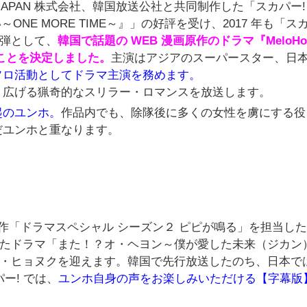
S JAPAN 株式会社、韓国放送公社と共同制作した「スカパー! 
ONE MORE TIME～』」の好評を受け、2017 年も「ス
二弾として、
韓国で話題の WEB 漫画原作のドラマ『MeloHol
ることを決定しました。
主演はアジアのスーパースター、日
ソロ活動としてドラマ主演を務めます。
り広げる猟奇的なスリラー・ロマンスを放送します。
起のユンホ。
作品内でも、除隊後に多くの女性を虜にする役
だユンホと重なります。
選作「ドラマスペシャル シーズン２ ピピが鳴る」を担当し
トしたドラマ「また！？オ・ヘヨン～僕が愛した未来（ジカン
ン・ヒョヌクを迎えます。韓国で先行放送したのち、日本では
ー! では、
ユンホ自身の声をお楽しみいただける【字幕版