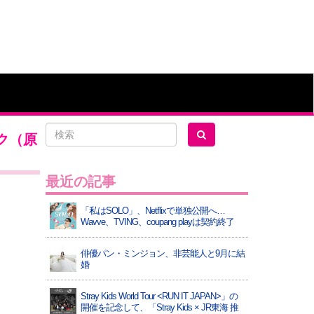
ック（原
最近の記事
「私はSOLO」、Netflixで単独公開へ…
Wavve、TVING、coupang playは契約終了
俳優パン・ミンジョン、非芸能人と9月に結
婚
Stray Kids World Tour <RUN IT JAPAN>」の
開催を記念して、「Stray Kids × JR東海 推