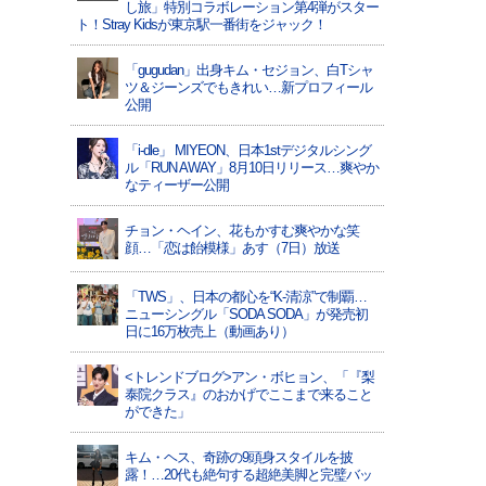
し旅」特別コラボレーション第4弾がスター
ト！Stray Kidsが東京駅一番街をジャック！
「gugudan」出身キム・セジョン、白Tシャ
ツ＆ジーンズでもきれい…新プロフィール
公開
「i-dle」 MIYEON、日本1stデジタルシング
ル「RUN AWAY」8月10日リリース…爽やか
なティーザー公開
チョン・ヘイン、花もかすむ爽やかな笑
顔…「恋は飴模様」あす（7日）放送
「TWS」、日本の都心を“K-清涼”で制覇…
ニューシングル「SODA SODA」が発売初
日に16万枚売上（動画あり）
<トレンドブログ>アン・ボヒョン、「『梨
泰院クラス』のおかげでここまで来ること
ができた」
キム・ヘス、奇跡の9頭身スタイルを披
露！…20代も絶句する超絶美脚と完璧バッ