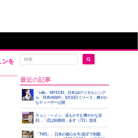
ュンを
最近の記事
「i-dle」 MIYEON、日本1stデジタルシング
ル「RUN AWAY」8月10日リリース…爽やか
なティーザー公開
チョン・ヘイン、花もかすむ爽やかな笑
顔…「恋は飴模様」あす（7日）放送
「TWS」、日本の都心を“K-清涼”で制覇…