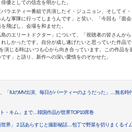
と俳優としての信念を明かした。
近バラエティー番組で共演したイ・ジュニョン、そしてイ・
みんな軍隊に行ってしまうんです」と笑い、「今回も『面会
談を飛ばし、会場を和ませた。
孤島のエリートドクター」について、「視聴者の皆さんから
うれしかったです。自分が成し遂げたいと思っていた作品で
役を演じる時はいつも心から向き合っています。この作品を
いです」と語り、新作への深い愛情をのぞかせた。
、「IUのMV出演、毎日がパーティーのようだった」…無名時
ェント・キム」まで…韓国作品が世界TOP10席巻
き新世界」２話あらすじと撮影秘話…包丁で野菜を切りまくるイ