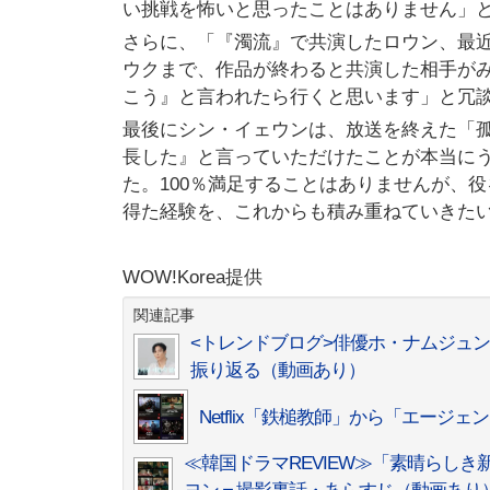
い挑戦を怖いと思ったことはありません」
さらに、「『濁流』で共演したロウン、最
ウクまで、作品が終わると共演した相手が
こう』と言われたら行くと思います」と冗
最後にシン・イェウンは、放送を終えた「
長した』と言っていただけたことが本当に
た。100％満足することはありませんが、
得た経験を、これからも積み重ねていきた
WOW!Korea提供
関連記事
<トレンドブログ>俳優ホ・ナムジュン
振り返る（動画あり）
Netflix「鉄槌教師」から「エージ
≪韓国ドラマREVIEW≫「素晴らし