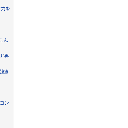
て力を
こん
リ”再
大泣き
ヨン