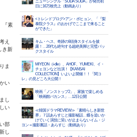
ニューシングル「SODA SODA」が発売初
日に16万枚売上（動画あり）
<トレンドブログ>アン・ボヒョン、「『梨
泰院クラス』のおかげでここまで来ること
。『素
ができた」
考え
キム・ヘス、奇跡の9頭身スタイルを披
露！…20代も絶句する超絶美脚と完璧バッ
しき新
クスタイル
MIYEON（i-dle）、​AHOF​、YUMEKI、イ・
りま
チェヨンなど出演！【KANSAI
COLLECTION】いよいよ開催！！「関コ
レ」の見どころ大公開！
かい
映画「ノンストップ2」、家族で楽しめる
「映画館バカンス」…12日公開
まし
しい
≪韓国ドラマREVIEW≫「素晴らしき新世
界」７話あらすじと撮影秘話…蝶を追いか
けていく演技に笑いが止まらないイム・ジ
い部
ヨン＝撮影裏話・あらすじ（動画あり）
新し