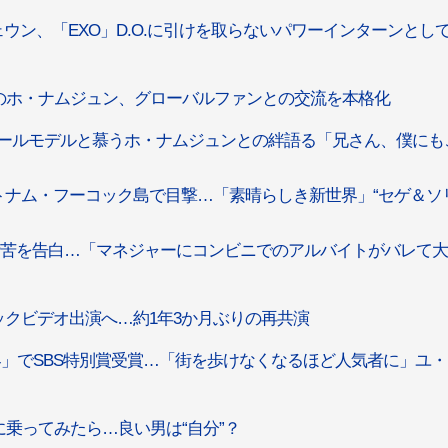
）
ウン、「EXO」D.O.に引けを取らないパワーインターンとし
のホ・ナムジュン、グローバルファンとの交流を本格化
ールモデルと慕うホ・ナムジュンとの絆語る「兄さん、僕にも
ナム・フーコック島で目撃…「素晴らしき新世界」“セゲ＆ソ
生活苦を告白…「マネジャーにコンビニでのアルバイトがバレて
ックビデオ出演へ…約1年3か月ぶりの再共演
」でSBS特別賞受賞…「街を歩けなくなるほど人気者に」ユ・
乗ってみたら…良い男は“自分”？