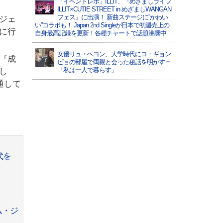
「イベントレポ」ILLIT、『めざましライブ
ILLIT×CUTIE STREET in めざましWANGAN
フェス』に出演！ 新曲ステージに”かわい
ジェ
い”コラボも！ Japan 2nd Singleが日本で初週売上の
に行
自身最高記録を更新！各種チャートで話題沸騰中
女優リュ・ヘヨン、大学時代にコ・ギョン
『成
ピョの部屋で両親と会った秘話を明かす＝
「私は一人で暮らす」
し
通して
代を
ム・ジ