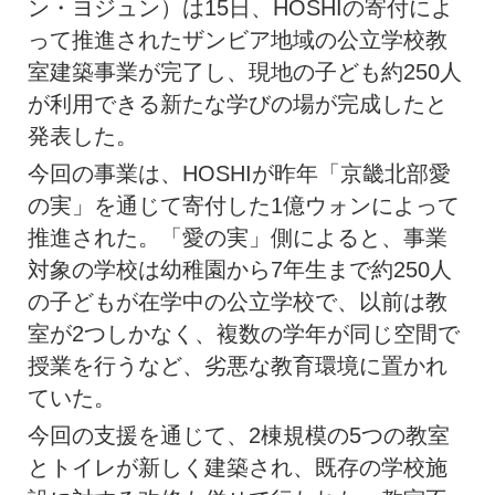
ン・ヨジュン）は15日、HOSHIの寄付によ
って推進されたザンビア地域の公立学校教
室建築事業が完了し、現地の子ども約250人
が利用できる新たな学びの場が完成したと
発表した。
今回の事業は、HOSHIが昨年「京畿北部愛
の実」を通じて寄付した1億ウォンによって
推進された。「愛の実」側によると、事業
対象の学校は幼稚園から7年生まで約250人
の子どもが在学中の公立学校で、以前は教
室が2つしかなく、複数の学年が同じ空間で
授業を行うなど、劣悪な教育環境に置かれ
ていた。
今回の支援を通じて、2棟規模の5つの教室
とトイレが新しく建築され、既存の学校施