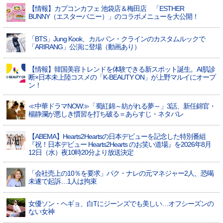
【情報】カプコンカフェ 池袋店＆梅田店 「ESTHER
BUNNY（エスターバニー）」のコラボメニューを大公開！
「BTS」Jung Kook、カルバン・クラインのカスタムルックで
「ARIRANG」公演に登場（動画あり）
【情報】韓国美容トレンドを体験できる新スポット誕生。AI肌診
断×日本未上陸コスメの「K-BEAUTY ON」が上野マルイにオープ
ン！
≪中華ドラマNOW≫「蜀紅錦～紡がれる夢～」3話、新任錦官・
楊静瀾が悪しき慣習を打ち破る＝あらすじ・ネタバレ
【ABEMA】Hearts2Heartsの日本デビューを記念した特別番組
『祝！日本デビュー Hearts2Hearts のお笑い道場』を2026年8月
12日（水）夜10時20分より放送決定
「会社売上の10％を要求」パク・ナレの元マネジャー2人、恐喝
未遂で起訴…1人は拘束
女優ソン・ヘギョ、白Tにジーンズでも美しい…オフシーズンの
ない女神