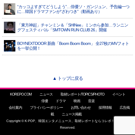
“カッコよすぎてどうしよう”…俳優ソ・ガンジュン、予告編一つ
に…韓国ドラマファンが“ざわつき”（動画あり）
「東方神起」チャンミン＆「SHINee」ミンホら参加…ランニン
グフェスティバル「SMTOWN RUN CLUB 26」開催
BOYNEXTDOOR 新曲「Boom Boom Boom」 全27枚のMVフォト
を一挙公開！
▲ トップに戻る
KOREPO.COM
ニュース
取材レポート/TOPICS/PHOTO
イベント
俳優
ドラマ
映画
音楽
会社案内
プライバシーポリシー
お問い合わせ
採用情報
広告掲
載
ニュース掲載
Copyright © K-POP、韓国エンタメニュース、取材レポートならコレポ！ All Rights
Reserved.