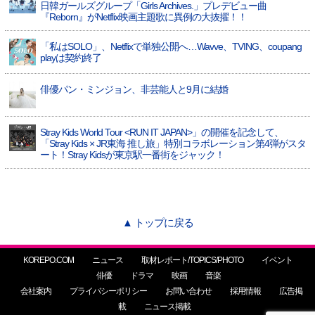
日韓ガールズグループ「Girls Archives.」プレデビュー曲
『Reborn』がNetflix映画主題歌に異例の大抜擢！！
「私はSOLO」、Netflixで単独公開へ…Wavve、TVING、coupang
playは契約終了
俳優パン・ミンジョン、非芸能人と9月に結婚
Stray Kids World Tour <RUN IT JAPAN>」の開催を記念して、
「Stray Kids × JR東海 推し旅」特別コラボレーション第4弾がスタ
ート！Stray Kidsが東京駅一番街をジャック！
▲ トップに戻る
KOREPO.COM
ニュース
取材レポート/TOPICS/PHOTO
イベント
俳優
ドラマ
映画
音楽
会社案内
プライバシーポリシー
お問い合わせ
採用情報
広告掲
載
ニュース掲載