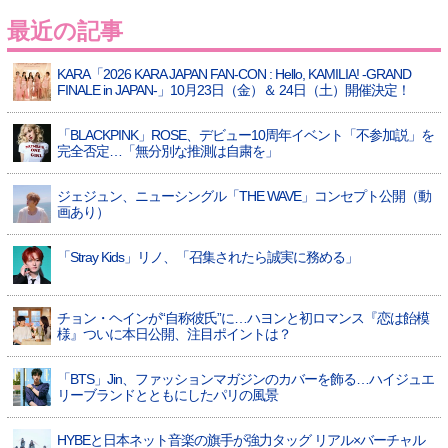
最近の記事
KARA「2026 KARA JAPAN FAN-CON : Hello, KAMILIA! -GRAND
FINALE in JAPAN-」10月23日（金）＆ 24日（土）開催決定！
「BLACKPINK」ROSE、デビュー10周年イベント「不参加説」を
完全否定…「無分別な推測は自粛を」
ジェジュン、ニューシングル「THE WAVE」コンセプト公開（動
画あり）
「Stray Kids」リノ、「召集されたら誠実に務める」
チョン・ヘインが“自称彼氏”に…ハヨンと初ロマンス『恋は飴模
様』ついに本日公開、注目ポイントは？
「BTS」Jin、ファッションマガジンのカバーを飾る…ハイジュエ
リーブランドとともにしたパリの風景
HYBEと日本ネット音楽の旗手が強力タッグ リアル×バーチャル