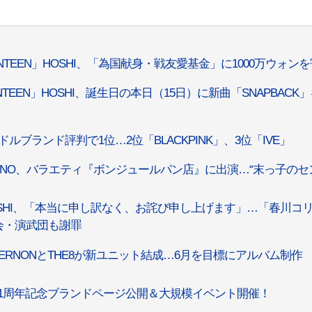
NTEEN」HOSHI、「為国献身・戦友愛基金」に1000万ウォン
NTEEN」HOSHI、誕生日の本日（15日）に新曲「SNAPBACK
ルブランド評判で1位…2位「BLACKPINK」、3位「IVE」
」DINO、バラエティ『ボンジュールパン店』に出演…“末っ子のセ
」HOSHI、「本当に申し訳なく、お詫び申し上げます」…「春川コ
会・演武団も謝罪
」VERNONとTHE8が新ユニット結成…6月を目標にアルバム制作
EEN』1周年記念ブランドページ公開＆大規模イベント開催！