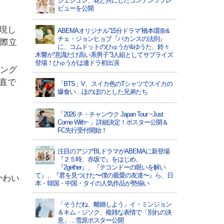
ジェジュン、花と共にしたコンテンツプレ
ビューを公開
現し
ABEMAオリジナル“15分ドラマ”橋本環奈&
チェ・ジョンヒョプ『バカンスの法則』
に際立
に、コムドットのひゅうが&ゆうた、鈴々
木響が“意識だけ高い系男子”3人組としてサプライズ
登場！ひゅうがは連ドラ初出演
ミング
直で
「BTS」V、スイカ色のTシャツでスイカの
爆食い…ほのぼのとした兄弟たち
「2026 チ・チャンウク Japan Tour ~Just
Come With~ 」詳細決定！ポスター公開＆
FC先行受付開始！
注目のアジアBLドラマがABEMAに新登場
『２５時、赤坂で』をはじめ、
『2gether』、『テコンドーの呪いを解い
て』、『君を見つけた〜僕の最愛の友達〜』ら、日
かわい
本・韓国・中国・タイの人気作品が勢揃い
「そうだね、離婚しよう」イ・ミンジョン
＆キム・ジソク、複雑な表情で「別れの決
意」…雪原ポスター公開