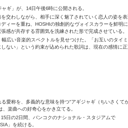
ジャギ」が、14日午後6時に公開される。
情を交わしながら、相手に深く魅了されていく恋人の姿を表
ディーを重ね、HOSHIの独創的なヴォイスカラーを鮮明
緊張感が共存する雰囲気を洗練された形で完成させている。
し、幅広い音楽的スペクトルを見せつけた。「お互いのタイ
にしない」という約束が込められた歌詞は、現在の感情に正
あふれる愛称を、多義的な意味を持つ“アギジャギ（ちいさくて
は、楽曲への好奇心をかき立てる。
）と15日の2日間、バンコクのナショナル・スタジアムで
N ASIA」を続ける。