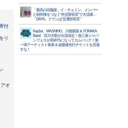
「最高の頭脳派」イ・チェミン、メンバー
と制作陣をつなぐ“外交部長官”で大活躍…
「DAY6」ドウンは”交通部長官”
を寄付
Kep1er、MASHIHO、川後陽菜 & YONAKA
Band、宮川大聖が出演決定！燕三条ジャパ
」をリ
ンフェスが2DAYSになってカムバック！第
一弾アーティスト発表 & 超最速先行チケットを見逃
すな！
ン
リアオ