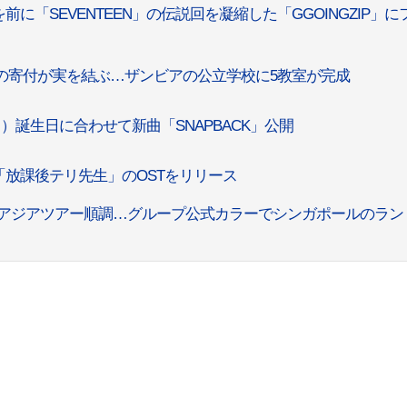
ンを前に「SEVENTEEN」の伝説回を凝縮した「GGOINGZIP」に
ウォンの寄付が実を結ぶ…ザンビアの公立学校に5教室が完成
15日）誕生日に合わせて新曲「SNAPBACK」公開
、「放課後テリ先生」のOSTをリリース
」、アジアツアー順調…グループ公式カラーでシンガポールのラン