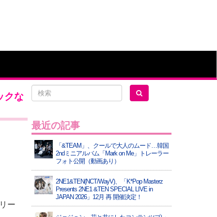
ックな
最近の記事
「&TEAM」、クールで大人のムード…韓国
2ndミニアルバム「Mark on Me」トレーラー
フォト公開（動画あり）
2NE1&TEN(NCT/WayV)、「K*Pop Masterz
Presents 2NE1 &TEN SPECIAL LIVE in
JAPAN 2026」12月 再 開催決定！
リリー