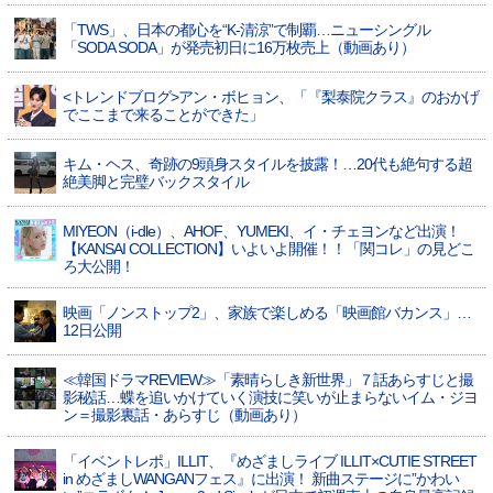
「TWS」、日本の都心を“K-清涼”で制覇…ニューシングル
「SODA SODA」が発売初日に16万枚売上（動画あり）
<トレンドブログ>アン・ボヒョン、「『梨泰院クラス』のおかげ
でここまで来ることができた」
キム・ヘス、奇跡の9頭身スタイルを披露！…20代も絶句する超
絶美脚と完璧バックスタイル
MIYEON（i-dle）、​AHOF​、YUMEKI、イ・チェヨンなど出演！
【KANSAI COLLECTION】いよいよ開催！！「関コレ」の見どこ
ろ大公開！
映画「ノンストップ2」、家族で楽しめる「映画館バカンス」…
12日公開
≪韓国ドラマREVIEW≫「素晴らしき新世界」７話あらすじと撮
影秘話…蝶を追いかけていく演技に笑いが止まらないイム・ジヨ
ン＝撮影裏話・あらすじ（動画あり）
「イベントレポ」ILLIT、『めざましライブ ILLIT×CUTIE STREET
in めざましWANGANフェス』に出演！ 新曲ステージに”かわい