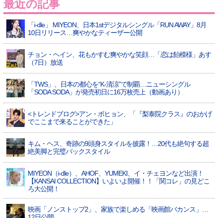
最近の記事
「i-dle」 MIYEON、日本1stデジタルシングル「RUN AWAY」8月
10日リリース…爽やかなティーザー公開
チョン・ヘイン、花もかすむ爽やかな笑顔…「恋は飴模様」あす
（7日）放送
「TWS」、日本の都心を“K-清涼”で制覇…ニューシングル
「SODA SODA」が発売初日に16万枚売上（動画あり）
<トレンドブログ>アン・ボヒョン、「『梨泰院クラス』のおかげ
でここまで来ることができた」
キム・ヘス、奇跡の9頭身スタイルを披露！…20代も絶句する超
絶美脚と完璧バックスタイル
MIYEON（i-dle）、​AHOF​、YUMEKI、イ・チェヨンなど出演！
【KANSAI COLLECTION】いよいよ開催！！「関コレ」の見どこ
ろ大公開！
映画「ノンストップ2」、家族で楽しめる「映画館バカンス」…
12日公開