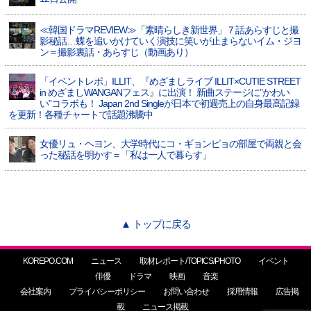
≪韓国ドラマREVIEW≫「素晴らしき新世界」７話あらすじと撮
影秘話…蝶を追いかけていく演技に笑いが止まらないイム・ジヨ
ン＝撮影裏話・あらすじ（動画あり）
「イベントレポ」ILLIT、『めざましライブ ILLIT×CUTIE STREET
in めざましWANGANフェス』に出演！ 新曲ステージに”かわい
い”コラボも！ Japan 2nd Singleが日本で初週売上の自身最高記録
を更新！各種チャートで話題沸騰中
女優リュ・ヘヨン、大学時代にコ・ギョンピョの部屋で両親と会
った秘話を明かす＝「私は一人で暮らす」
▲ トップに戻る
KOREPO.COM
ニュース
取材レポート/TOPICS/PHOTO
イベント
俳優
ドラマ
映画
音楽
会社案内
プライバシーポリシー
お問い合わせ
採用情報
広告掲
載
ニュース掲載