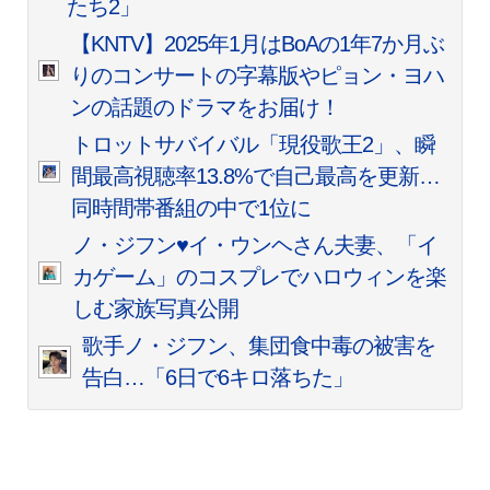
たち2」
【KNTV】2025年1月はBoAの1年7か月ぶ
りのコンサートの字幕版やピョン・ヨハ
ンの話題のドラマをお届け！
トロットサバイバル「現役歌王2」、瞬
間最高視聴率13.8%で自己最高を更新…
同時間帯番組の中で1位に
ノ・ジフン♥イ・ウンヘさん夫妻、「イ
カゲーム」のコスプレでハロウィンを楽
しむ家族写真公開
歌手ノ・ジフン、集団食中毒の被害を
告白…「6日で6キロ落ちた」