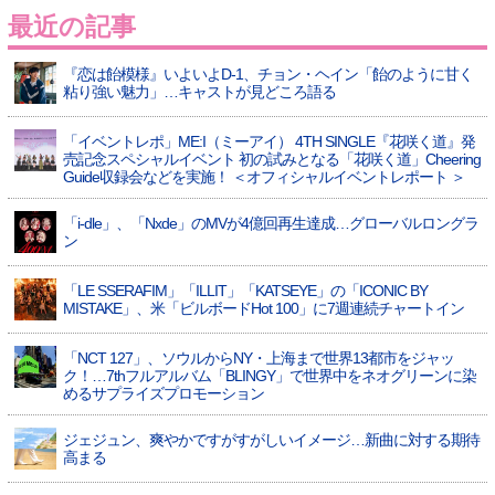
最近の記事
『恋は飴模様』いよいよD-1、チョン・ヘイン「飴のように甘く
粘り強い魅力」…キャストが見どころ語る
「イベントレポ」ME:I（ミーアイ） 4TH SINGLE『花咲く道』発
売記念スペシャルイベント 初の試みとなる「花咲く道」Cheering
Guide収録会などを実施！ ＜オフィシャルイベントレポート ＞
「i-dle」、「Nxde」のMVが4億回再生達成…グローバルロングラ
ン
「LE SSERAFIM」「ILLIT」「KATSEYE」の「ICONIC BY
MISTAKE」、米「ビルボードHot 100」に7週連続チャートイン
「NCT 127」、ソウルからNY・上海まで世界13都市をジャッ
ク！…7thフルアルバム「BLINGY」で世界中をネオグリーンに染
めるサプライズプロモーション
ジェジュン、爽やかですがすがしいイメージ…新曲に対する期待
高まる