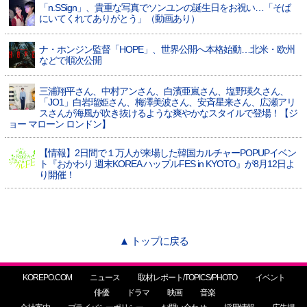
「n.SSign」、貴重な写真でソンユンの誕生日をお祝い…「そば
にいてくれてありがとう」（動画あり）
ナ・ホンジン監督「HOPE」、世界公開へ本格始動…北米・欧州
などで順次公開
三浦翔平さん、中村アンさん、白濱亜嵐さん、塩野瑛久さん、
「JO1」白岩瑠姫さん、梅澤美波さん、安斉星来さん、広瀬アリ
スさんが海風が吹き抜けるような爽やかなスタイルで登場！【ジ
ョー マローン ロンドン】
【情報】2日間で１万人が来場した韓国カルチャーPOPUPイベン
ト『おかわり 週末KOREA ハップルFES in KYOTO』が8月12日よ
り開催！
▲ トップに戻る
KOREPO.COM
ニュース
取材レポート/TOPICS/PHOTO
イベント
俳優
ドラマ
映画
音楽