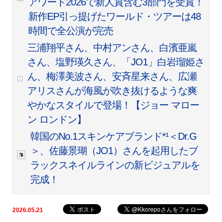
アワード2026で新人賞含む3部門を受賞！
新作EP引っ提げたワールド・ツアーは48
時間で全公演が完売
三浦翔平さん、中村アンさん、白濱亜嵐
さん、塩野瑛久さん、「JO1」白岩瑠姫さ
ん、梅澤美波さん、安斉星来さん、広瀬
アリスさんが海風が吹き抜けるような爽
やかなスタイルで登場！【ジョー マロー
ン ロンドン】
韓国のNo.1スキンケアブランド*¹＜Dr.G
＞、佐藤景瑚（JO1）さんを起用したブ
ラックスネイルラインの新ビジュアルを
完成！
2026.05.21