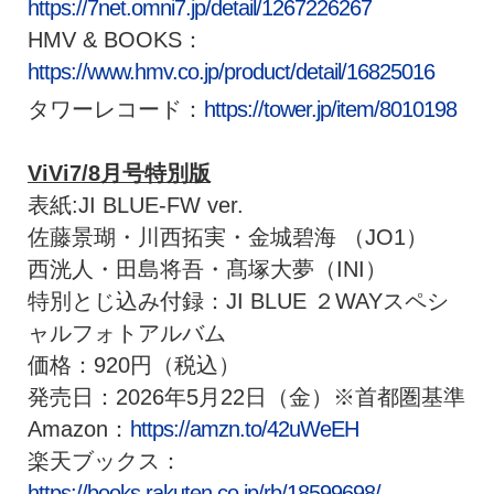
https://7net.omni7.jp/detail/1267226267
HMV & BOOKS：
https://www.hmv.co.jp/product/detail/16825016
タワーレコード：
https://tower.jp/item/8010198
ViVi7/8月号特別版
表紙:JI BLUE-FW ver.
佐藤景瑚・川西拓実・金城碧海 （JO1）
西洸人・田島将吾・髙塚大夢（INI）
特別とじ込み付録：JI BLUE ２WAYスペシ
ャルフォトアルバム
価格：920円（税込）
発売⽇：2026年5月22日（金）※⾸都圏基準
Amazon：
https://amzn.to/42uWeEH
楽天ブックス：
https://books.rakuten.co.jp/rb/18599698/