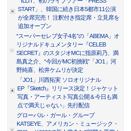
ILLIT、初のライブツアー「PRESS
START︎
」、韓国に続き日本5都市11公演
が全席完売！ 注釈付き指定席・立見席を
追加オープン
“スーパーセレブ女子4名”の「ABEMA」オ
リジナルドキュメンタリー『CELEB
SECRET』のスタジオMCに指原莉乃、満
島真之介、“今回がMC初挑戦”「JO1」河
野純喜、松井ケムリが決定
「JO1」川西拓実 ソロオリジナル
EP『Sketch』リリース決定！ジャケット
写真・アーティスト写真公開＆今日も満
点で満天じゃない」先行配信
グローバル・ガール・グループ
KATSEYE、アメリカン・ミュージック・