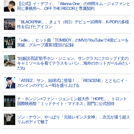
【公式】イ・デフィ、「Wanna One」の仲間キム・ジェファンと
同じ事務所へ…OFF THE RECORと専属契約
「BLACKPINK」、きょう（8日）デビュー10周年…K-POPの多様
性を広げたアイコン
「i-dle」、ヒット曲「TOMBOY」のMVがYouTubeで4億ビューを
突破…グループ通算3度目の記録
“妊娠説否認”歌手ホン・ジニョン、サングラスにクロップド丈の
キャミソールを着てテラスモッパン…海外のホットガールみたい
だね
「ATEEZ」サン、始球式に登場！…「RESCENE」とともにイ・
ガンインのデビュー戦を盛り上げる
ナ・ホンジン×ファン・ジョンミン超大作「HOPE」、トロント
国際映画祭「ミッドナイト・マドネス」部門に公式招待
ソン・ナウン、やっぱり「元祖レギンス女神」…次元が違う超ス
リムボディで魅了