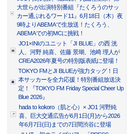
大世らが出演特別番組『たくろうのサッ
カー通ぶれるワード11』6月18日（木）夜
9時よりABEMAで生放送！たくろう、
ABEMAでの初MCに挑戦！
JO1×INIのユニット「JI BLUE」の西 洸
人、河野 純喜、佐藤 景瑚、池﨑 理人が
CREA2026年夏号の特別版表紙に登場！
TOKYO FMとJI BLUEが強力タッグ！日
本サッカーを全力応援！特別番組放送決
定！『TOKYO FM Friday Special Cheer Up
Blue 2026』
hada to kokoro（肌と心）× JO1 河野純
喜、巨大交通広告が6月1日(月)から2026
年6月7日(日)までの7日間渋谷に登場