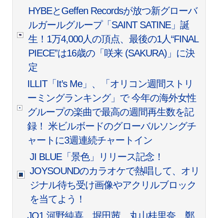
HYBEとGeffen Recordsが放つ新グローバ
ルガールグループ「SAINT SATINE」誕
生！1万4,000人の頂点、最後の1人“FINAL
PIECE”は16歳の「咲来 (SAKURA)」に決
定
ILLIT「It’s Me」、「オリコン週間ストリ
ーミングランキング」で 今年の海外女性
グループの楽曲で最高の週間再生数を記
録！ 米ビルボードのグローバルソングチ
ャートに3週連続チャートイン
JI BLUE「景色」リリース記念！
JOYSOUNDのカラオケで熱唱して、オリ
ジナル待ち受け画像やアクリルブロック
を当てよう！
JO1 河野純喜、堀田茜、丸山桂里奈、鄭