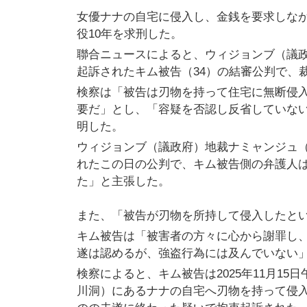
女優ナナの自宅に侵入し、金銭を要求しなが
役10年を求刑した。
聯合ニュースによると、ウィジョンブ（議政
起訴されたキム被告（34）の結審公判で、
検察は「被告は刃物を持って住宅に無断侵
要だ」とし、「容疑を否認し反省していな
明した。
ウィジョンブ（議政府）地裁ナミャンジュ
れたこの日の公判で、キム被告側の弁護人
た」と主張した。
また、「被告が刃物を所持して侵入したと
キム被告は「被害者の方々に心から謝罪し
遂は認めるが、強盗行為には及んでいない
検察によると、キム被告は2025年11月1
川洞）にあるナナの自宅へ刃物を持って侵