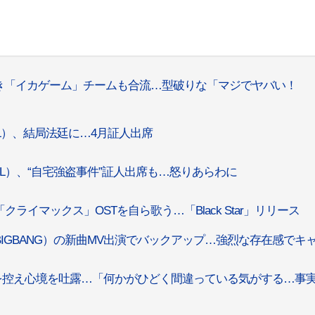
。
L）に続き「イカゲーム」チームも合流…型破りな「マジでヤバい！
OOL）、結局法廷に…4月証人出席
OOL）、“自宅強盗事件”証人出席も…怒りあらわに
「クライマックス」OSTを自ら歌う…「Black Star」リリース
P（元BIGBANG）の新曲MV出演でバックアップ…強烈な存在感でキ
出廷を控え心境を吐露…「何かがひどく間違っている気がする…事