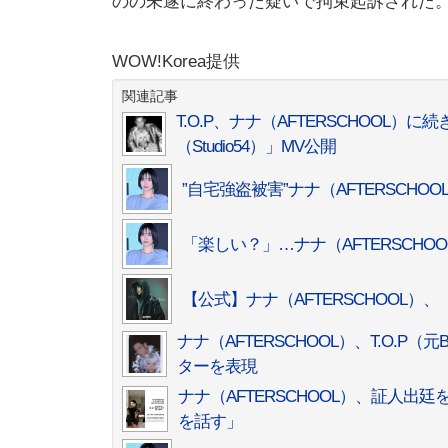
のの未遂に終わった疑いで拘束起訴された
WOW!Korea提供
関連記事
T.O.P、ナナ（AFTERSCHOO
（Studio54）」MV公開
”自宅強盗被害”ナナ（AFTERSCH
「楽しい？」…ナナ（AFTERSCH
【公式】ナナ（AFTERSCHOOL）、
ナナ（AFTERSCHOOL）、T.O.
ターを表現
ナナ（AFTERSCHOOL）、証人
を話す」