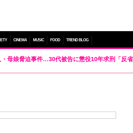
IETY
CINEMA
MUSIC
FOOD
TREND BLOG
侵入・母娘脅迫事件…30代被告に懲役10年求刑「反