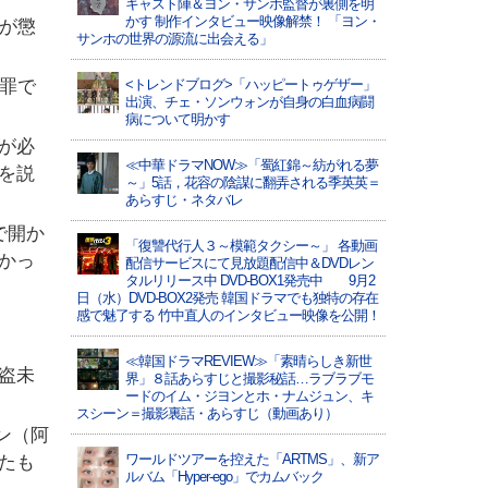
キャスト陣＆ヨン・サンホ監督が裏側を明
かす 制作インタビュー映像解禁！ 「ヨン・
が懲
サンホの世界の源流に出会える」
罪で
<トレンドブログ>「ハッピートゥゲザー」
出演、チェ・ソンウォンが自身の白血病闘
病について明かす
が必
≪中華ドラマNOW≫「蜀紅錦～紡がれる夢
を説
～」5話，花容の陰謀に翻弄される季英英＝
あらすじ・ネタバレ
で開か
「復讐代行人３～模範タクシー～」 各動画
かっ
配信サービスにて見放題配信中＆DVDレン
タルリリース中 DVD-BOX1発売中 9月2
日（水）DVD-BOX2発売 韓国ドラマでも独特の存在
感で魅了する 竹中直人のインタビュー映像を公開！
≪韓国ドラマREVIEW≫「素晴らしき新世
盗未
界」８話あらすじと撮影秘話…ラブラブモ
ードのイム・ジヨンとホ・ナムジュン、キ
スシーン＝撮影裏話・あらすじ（動画あり）
ン（阿
ワールドツアーを控えた「ARTMS」、新ア
たも
ルバム「Hyper-ego」でカムバック