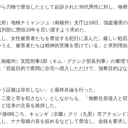
ら刃物で脅迫したとして起訴された30代男性に対し、検察
府）地検ナミャンジュ（南楊州）支庁は19日、強盗傷害の
裁判部に懲役10年を言い渡すよう求めた。
入し、女性被害者たちを脅迫する犯行に及んだ。厳しい処罰
いうえ、被害者たちは精神的苦痛を受けている」と求刑理由
（南楊州）支院刑事1部（キム・グクシク部長判事）の審理
は「窃盗目的で夜間に住宅へ侵入しただけで、強奪目的はな
いう証拠は存在しない」と最終弁論を行った。
、二度と罪を犯さない」としながらも、「無断住居侵入と窃
」と従来の主張を維持した。
5日午後6時ごろ、キョンギ（京畿）クリ（九里）市アチョンド
入し、ナナ母娘の首を絞めるなどして脅迫し、金銭を要求し