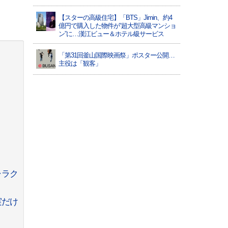
【スターの高級住宅】「BTS」Jimin、約4
億円で購入した物件が“超大型高級マンショ
ン”に…漢江ビュー＆ホテル級サービス
「第31回釜山国際映画祭」ポスター公開…
主役は「観客」
ャラク
実だけ