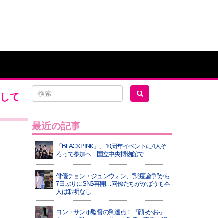
省して
最近の記事
「BLACKPINK」、10周年イベントに4人そ
ろって参加へ…国立中央博物館で
俳優チョン・ジュンウォン、“態度論争”から
7日ぶりにSNS再開…同僚たちがかばうも本
人は釈明なし
ヨン・サンホ監督の到達点！『顔 -かお-』