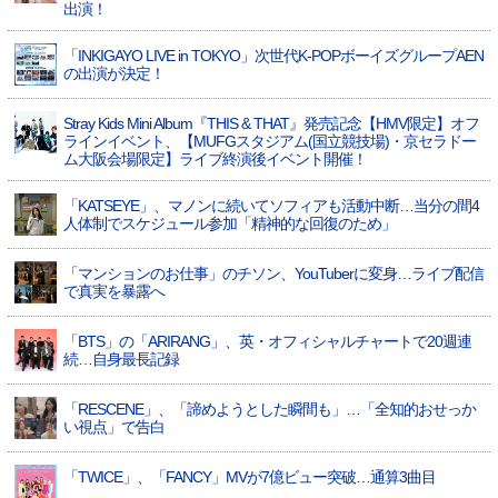
出演！
「INKIGAYO LIVE in TOKYO」次世代K-POPボーイズグループAEN
の出演が決定！
Stray Kids Mini Album『THIS & THAT』発売記念【HMV限定】オフ
ラインイベント、【MUFGスタジアム(国立競技場)・京セラドー
ム大阪会場限定】ライブ終演後イベント開催！
「KATSEYE」、マノンに続いてソフィアも活動中断…当分の間4
人体制でスケジュール参加「精神的な回復のため」
「マンションのお仕事」のチソン、YouTuberに変身…ライブ配信
で真実を暴露へ
「BTS」の「ARIRANG」、英・オフィシャルチャートで20週連
続…自身最長記録
「RESCENE」、「諦めようとした瞬間も」…「全知的おせっか
い視点」で告白
「TWICE」、「FANCY」MVが7億ビュー突破…通算3曲目