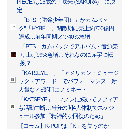
PIECE”は16歳の「咲来 (SAKURA)」に決
定
“「BTS（防弾少年団）」がカムバッ
ク”「HYBE」、閑散期に売上約700億円
達成…前年同期比で40％急増
「BTS」カムバックでアルバム・音源売
り上げ99%急増…それなのに赤字に転
換？
「KATSEYE」、「アメリカン・ミュージ
ック・アワード」でパフォーマンス…新
人賞など3部門にノミネート
「KATSEYE」、マノンに続いてソフィア
も活動中断…当分の間4人体制でスケジ
ュール参加「精神的な回復のため」
【コラム】K-POPは「K」を失うのか