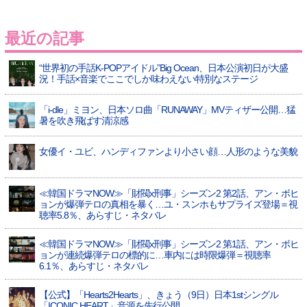
最近の記事
“世界初の手話K-POPアイドル”Big Ocean、日本公演初日が大盛
況！手話×音楽でここでしか味わえない特別なステージ
「i-dle」ミヨン、日本ソロ曲「RUNAWAY」MVティザー公開…猛
暑を吹き飛ばす清涼感
女優イ・ユビ、ハンディファンより小さい顔…人形のような美貌
≪韓国ドラマNOW≫「財閥x刑事」シーズン2 第2話、アン・ボヒ
ョンが爆弾テロの真相を暴く…ユ・スンホもサプライズ登場＝視
聴率5.8％、あらすじ・ネタバレ
≪韓国ドラマNOW≫「財閥x刑事」シーズン2 第1話、アン・ボヒ
ョンが連続爆弾テロの標的に…車内には時限爆弾＝視聴率
6.1％、あらすじ・ネタバレ
【公式】「Hearts2Hearts」、きょう（9日）日本1stシングル
「ICONIC HEART」音源を先行公開