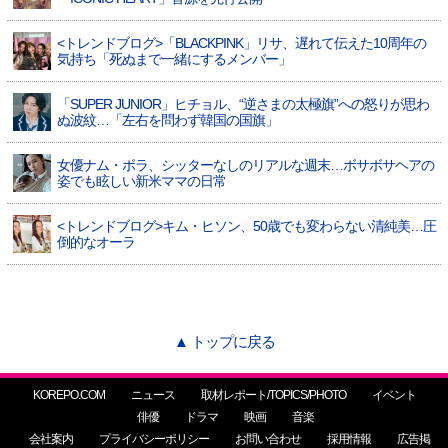
<トレンドブログ>「BLACKPINK」リサ、遅れて伝えた10周年の
気持ち「死ぬまで一緒にするメンバー」
「SUPER JUNIOR」ヒチョル、“逆さまの太極旗”への怒りが思わ
ぬ波紋…「左右を問わず韓国の国旗」
女優ナム・ボラ、シッターなしのリアルな週末…ボサボサヘアの
姿でも眩しい新米ママの日常
<トレンドブログ>キム・ヒソン、50歳でも変わらない清純美…圧
倒的なオーラ
▲ トップに戻る
KOREPO.COM
ニュース
取材レポート/TOPICS/PHOTO
イベント
俳優
ドラマ
映画
音楽
会社案内
プライバシーポリシー
お問い合わせ
採用情報
広告掲