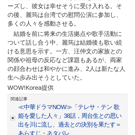
ーズし、彼女は幸せそうに受け入れる。そ
の後、麗筠は台湾での慰問公演に参加し、
多くの人々を感動させる。
結婚を前に将来の生活拠点や歌手活動に
ついて話し合う中、麗筠は結婚後も歌い続
ける意思を示す。一方、汪仲文の家族との
関係や祖母の反応など課題もあるが、両家
の顔合わせは和やかに進み、2人は新たな人
生へ歩み出そうとしていた。
WOW!Korea提供
関連記事
≪中華ドラマNOW≫「テレサ・テン 歌
姫を愛した人々」38話，周台生との思い
出を川に流し、過去との決別を果たす＝
あらすじ・ネタバレ