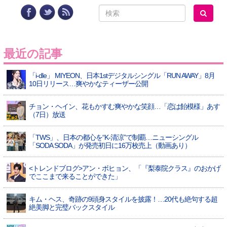
最近の記事
「i-dle」 MIYEON、日本1stデジタルシングル「RUN AWAY」8月
10日リリース…爽やかなティーザー公開
チョン・ヘイン、花もかすむ爽やかな笑顔…「恋は飴模様」あす
（7日）放送
「TWS」、日本の都心を“K-清涼”で制覇…ニューシングル
「SODA SODA」が発売初日に16万枚売上（動画あり）
<トレンドブログ>アン・ボヒョン、「『梨泰院クラス』のおかげ
でここまで来ることができた」
キム・ヘス、奇跡の9頭身スタイルを披露！…20代も絶句する超
絶美脚と完璧バックスタイル