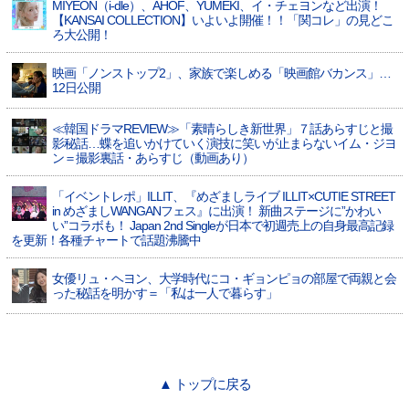
MIYEON（i-dle）、​AHOF​、YUMEKI、イ・チェヨンなど出演！
【KANSAI COLLECTION】いよいよ開催！！「関コレ」の見どこ
ろ大公開！
映画「ノンストップ2」、家族で楽しめる「映画館バカンス」…
12日公開
≪韓国ドラマREVIEW≫「素晴らしき新世界」７話あらすじと撮
影秘話…蝶を追いかけていく演技に笑いが止まらないイム・ジヨ
ン＝撮影裏話・あらすじ（動画あり）
「イベントレポ」ILLIT、『めざましライブ ILLIT×CUTIE STREET
in めざましWANGANフェス』に出演！ 新曲ステージに”かわい
い”コラボも！ Japan 2nd Singleが日本で初週売上の自身最高記録
を更新！各種チャートで話題沸騰中
女優リュ・ヘヨン、大学時代にコ・ギョンピョの部屋で両親と会
った秘話を明かす＝「私は一人で暮らす」
▲ トップに戻る