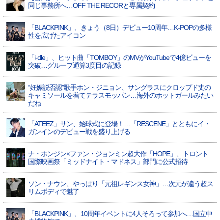
同じ事務所へ…OFF THE RECORと専属契約
「BLACKPINK」、きょう（8日）デビュー10周年…K-POPの多様
性を広げたアイコン
「i-dle」、ヒット曲「TOMBOY」のMVがYouTubeで4億ビューを
突破…グループ通算3度目の記録
“妊娠説否認”歌手ホン・ジニョン、サングラスにクロップド丈の
キャミソールを着てテラスモッパン…海外のホットガールみたい
だね
「ATEEZ」サン、始球式に登場！…「RESCENE」とともにイ・
ガンインのデビュー戦を盛り上げる
ナ・ホンジン×ファン・ジョンミン超大作「HOPE」、トロント
国際映画祭「ミッドナイト・マドネス」部門に公式招待
ソン・ナウン、やっぱり「元祖レギンス女神」…次元が違う超ス
リムボディで魅了
「BLACKPINK」、10周年イベントに4人そろって参加へ…国立中