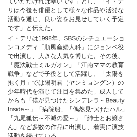
ていただければ幸いです」とし、「イ・テ
リは今後も俳優として様々な作品や活発な
活動を通じ、良い姿をお見せしていく予定
です」と伝えた。
イ・テリは1998年、SBSのシチュエーショ
ンコメディ「順風産婦人科」にジョンベ役
で出演し、大きな人気を博した。その後、
「魔法戦士ミルガオン」「江南ママの教育
戦争」などで子役として活躍し、「太陽を
抱く月」では陽明君（ヤンミョングン）の
少年時代を演じて注目を集めた。成人して
からも「僕が見つけたシンデレラ～Beauty
Inside～」「病院船」「偶然見つけたハル」
「九尾狐伝～不滅の愛～」「紳士とお嬢さ
ん」など多数の作品に出演し、着実に演技
活動を続けている。