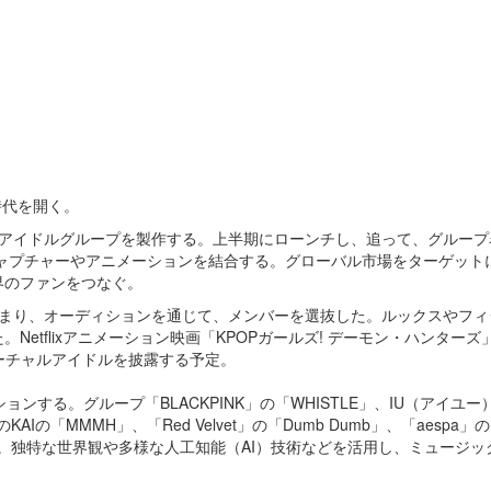
時代を開く。
ャルアイドルグループを製作する。上半期にローンチし、追って、グループ
ャプチャーやアニメーションを結合する。グローバル市場をターゲット
界のファンをつなぐ。
間あまり、オーディションを通じて、メンバーを選抜した。ルックスやフィ
etflixアニメーション映画「KPOPガールズ! デーモン・ハンターズ
バーチャルアイドルを披露する予定。
ションする。グループ「BLACKPINK」の「WHISTLE」、IU（アイユー
」のKAIの「MMMH」、「Red Velvet」の「Dumb Dumb」、「aespa」の
クション。独特な世界観や多様な人工知能（AI）技術などを活用し、ミュージ