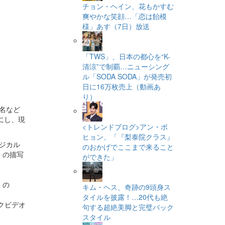
チョン・ヘイン、花もかすむ
爽やかな笑顔…「恋は飴模
様」あす（7日）放送
「TWS」、日本の都心を“K-
清涼”で制覇…ニューシング
ル「SODA SODA」が発売初
日に16万枚売上（動画あ
り）
名など
にし、現
<トレンドブログ>アン・ボ
ヒョン、「『梨泰院クラス』
ジカル
のおかげでここまで来ること
」の描写
ができた」
）の
キム・ヘス、奇跡の9頭身ス
タイルを披露！…20代も絶
ックビデオ
句する超絶美脚と完璧バック
スタイル