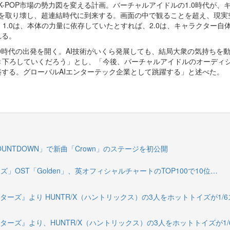
K-POP市場の勢力図を変える計画。バーチャルアイドルの1.0時代が、
界を取り壊し、超連結時代に到来する。画面の中で観ることを超え、現実
。1.0は、本体の力量に依存していたとすれば、2.0は、キャラクター自
れる。
.0時代の出発を開く。AI技術がいくら発展しても、結局大衆の気持ちを
き下ろしていくだろう」とし、「今後、バーチャルアイドルのオーディ
築する。グローバルAIエンターテック企業として跳躍する」と述べた。
OUNTDOWN」で新曲「Crown」のステージを初公開
ターズ」OST「Golden」、英オフィシャルチャートのTOP100で10位…
・ハンターズ』より HUNTR/X（ハントリックス）の3人をホットトイズが1/
・ハンターズ』より、HUNTR/X（ハントリックス）の3人をホットトイズが1/