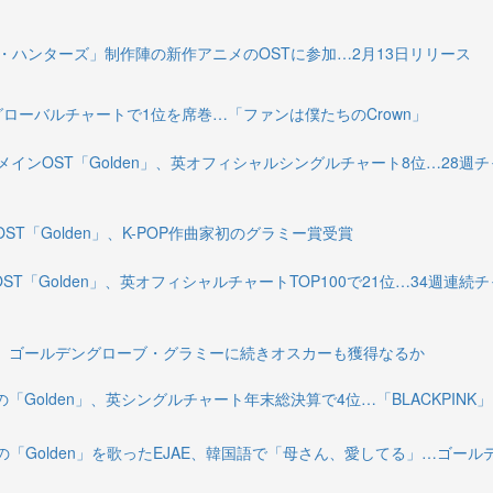
モン・ハンターズ」制作陣の新作アニメのOSTに参加…2月13日リリース
グローバルチャートで1位を席巻…「ファンは僕たちのCrown」
」メインOST「Golden」、英オフィシャルシングルチャート8位…28週
ST「Golden」、K-POP作曲家初のグラミー賞受賞
ST「Golden」、英オフィシャルチャートTOP100で21位…34週連続
ズ」、ゴールデングローブ・グラミーに続きオスカーも獲得なるか
Golden」、英シングルチャート年末総決算で4位…「BLACKPINK」
「Golden」を歌ったEJAE、韓国語で「母さん、愛してる」…ゴール