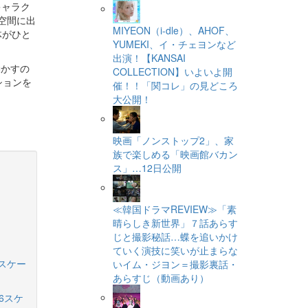
キャラク
空間に出
MIYEON（i-dle）、​AHOF​、
体がひと
YUMEKI、イ・チェヨンなど
出演！【KANSAI
動かすの
COLLECTION】いよいよ開
ションを
催！！「関コレ」の見どころ
大公開！
映画「ノンストップ2」、家
族で楽しめる「映画館バカン
ス」…12日公開
≪韓国ドラマREVIEW≫「素
晴らしき新世界」７話あらす
じと撮影秘話…蝶を追いかけ
ていく演技に笑いが止まらな
6スケー
いイム・ジヨン＝撮影裏話・
あらすじ（動画あり）
6スケ