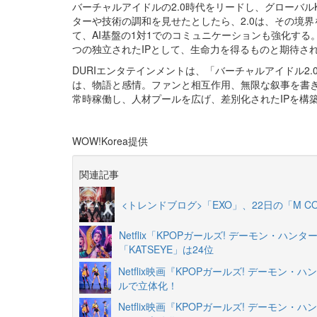
バーチャルアイドルの2.0時代をリードし、グローバル
ターや技術の調和を見せたとしたら、2.0は、その境
て、AI基盤の1対1でのコミュニケーションも強化する
つの独立されたIPとして、生命力を得るものと期待さ
DURIエンタテインメントは、「バーチャルアイドル2
は、物語と感情。ファンと相互作用、無限な叙事を書
常時稼働し、人材プールを広げ、差別化されたIPを構
WOW!Korea提供
関連記事
<トレンドブログ>「EXO」、22日の「M C
Netflix「KPOPガールズ! デーモン・ハン
「KATSEYE」は24位
Netflix映画『KPOPガールズ! デーモン
ルで立体化！
Netflix映画『KPOPガールズ! デーモン