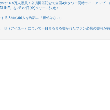
daysで16.5万人動員！公演開催記念で全国4大タワー同時ライトアップ
EADLINE』を2月27日(金)リリース決定！
をする人物ら96人を告訴…「善処はない」
、IU（アイユー）について一冊まるまる書かれたファン必携の書籍が