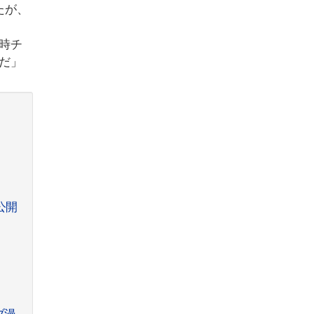
たが、
時チ
だ」
公開