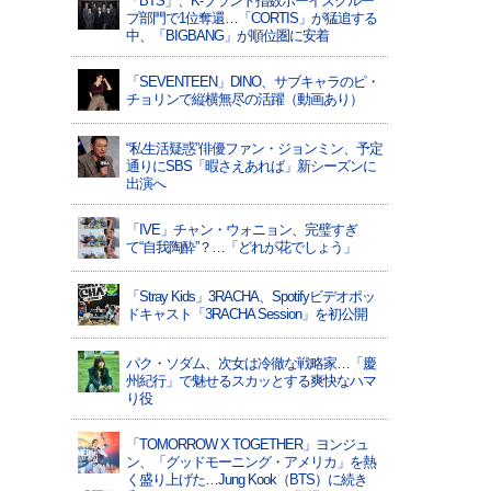
「BTS」、K-ブランド指数ボーイズグルー
プ部門で1位奪還…「CORTIS」が猛追する
中、「BIGBANG」が順位圏に安着
「SEVENTEEN」DINO、サブキャラのピ・
チョリンで縦横無尽の活躍（動画あり）
“私生活疑惑”俳優ファン・ジョンミン、予定
通りにSBS「暇さえあれば」新シーズンに
出演へ
「IVE」チャン・ウォニョン、完璧すぎ
て“自我陶酔”？…「どれが花でしょう」
「Stray Kids」3RACHA、Spotifyビデオポッ
ドキャスト「3RACHA Session」を初公開
パク・ソダム、次女は冷徹な戦略家…「慶
州紀行」で魅せるスカッとする爽快なハマ
り役
「TOMORROW X TOGETHER」ヨンジュ
ン、「グッドモーニング・アメリカ」を熱
く盛り上げた…Jung Kook（BTS）に続き