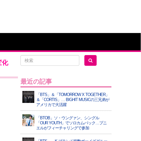
変化
最近の記事
「BTS」＆「TOMORROW X TOGETHER」
＆「CORTIS」… BIGHIT MUSICの三兄弟が
アメリカで大活躍
「BTOB」ソ・ウングァン、シングル
「OUR YOUTH」でソロカムバック…プニ
エルがフィーチャリングで参加