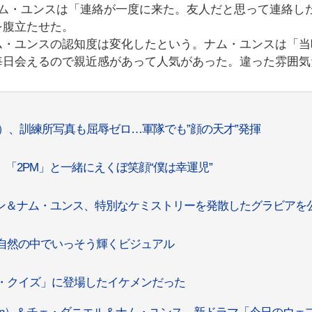
ナム・ユンスは「連絡が一度に来た。友人だと思って連絡し
を腹立たせた。
ム・ユンスの認知度は変化したという。ナム・ユンスは「当
毎日会えるので親近感があって人気があった。違った雰囲気
O）、訓練所写真も屈辱ゼロ…軍隊でも”顔の天才”発揮
「2PM」と一緒にえくぼ笑顔“僕は幸運児”
ョン＆ナム・ユンス、特別なケミストリーを発散したグラビアを
い自然の中でいっそう輝くビジュアル
ユ・クイズ」に登場したイケメンだった