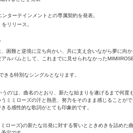
7エンターテインメントとの
専属契約を発表。
』
をリリース。
'
は、
困難と逆境に立ち向かい、
共に支え合いながら夢に向か
だ
アルバムとして、
これまでに見せられなかったMIMIIROS
できる特別なシングル
となります。
うの’は、
曲名のとおり、
新たな始まりを遂げるまで何度
いうミミローズの汗と熱意、努力をそのまま
感じることがで
できる感性的な歌詞がとても印象的で
す。
E(ミミローズ)
の新たな出発に対する誓いとときめきを詰めた
く予定です。