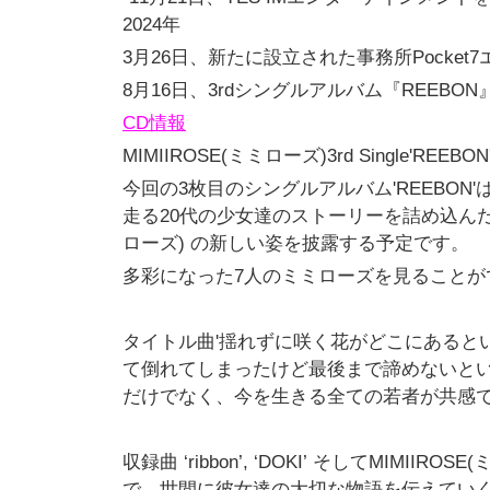
2024年
3月26日、
新たに設立された事務所Pocket
8月16日、3rdシングルアルバム『REEBON
CD
情報
MIMIIROSE(ミミローズ)
3rd Single
'REEBON
今回の3枚目のシングルアルバム'REEBON'
走る20代の少女達のストーリー
を詰め込ん
ローズ)
の
新しい姿を披露する予定です。
多彩になった7人のミミローズを見ることが
タイトル曲'揺れずに咲く花がどこにあるとい
て倒れてしまったけど
最後まで諦めないと
だけでなく、
今を生きる全ての若者が共感
収録曲 ‘ribbon’, ‘DOKI’ そしてMIMIIROS
で、
世間に彼女達の大切な物語を伝えてい