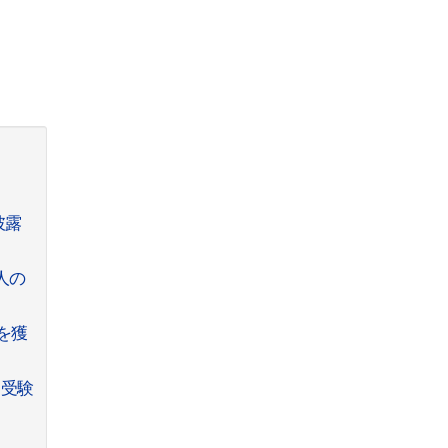
披露
人の
位を獲
＝受験