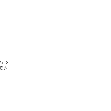
se」を
咲き