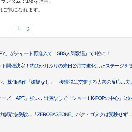
らランダムで1枚を贈呈
。
はご覧になれます。
1
2
PPY」がチャート再進入で「SBS人気歌謡」で1位に！
イベント開催決定！約10か月ぶりの来日公演で進化したステージを
ョン、株価操作「嫌疑なし」→復帰説に交錯する大衆の反応…夫
・マーズ「APT.」強い…出演なしで「ショー！K-POPの中心」1
能力試験を受験…「ZEROBASEONE」パク・ゴヌクは受験せず