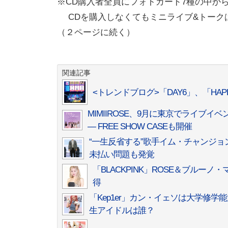
※
CD購入者全員にフォトカード7種の中か
CDを購入しなくてもミニライブ&トーク
（２ページに続く）
関連記事
<トレンドブログ>「DAY6」、「HA
MIMIIROSE、9月に東京でライブ
— FREE SHOW CASEも開催
“一生反省する”歌手イム・チャンジ
未払い問題も発覚
「BLACKPINK」ROSE＆ブルーノ
得
「Kep1er」カン・イェソは大学修学
生アイドルは誰？