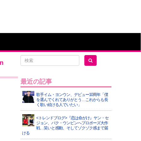
n
最近の記事
歌手イム・ヨンウン、デビュー10周年「僕
を選んでくれてありがとう…これからも長
く歌い続ける人でいたい」
<トレンドブログ>『恋は命がけ』ヤン・セ
ジョン、パク・ウンビンへプロポーズ大作
戦…笑いと感動、そしてゾクゾク感まで届
ける