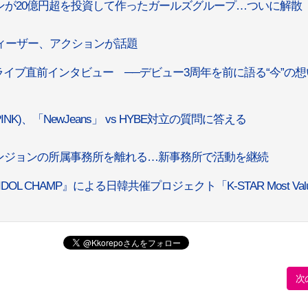
ジョンが20億円超を投資して作ったガールズグループ…ついに解散
g」MVティーザー、アクションが話題
京ライブ直前インタビュー ──デビュー3周年を前に語る“今”の
NK)、「NewJeans」 vs HYBE対立の質問に答える
・チャンジョンの所属事務所を離れる…新事務所で活動を継続
 CHAMP』による日韓共催プロジェクト「K-STAR Most Valua
次