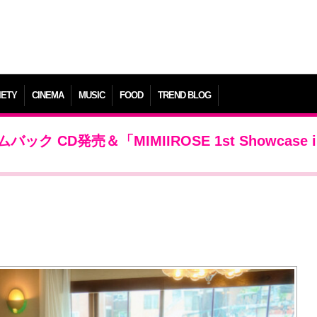
IETY
CINEMA
MUSIC
FOOD
TREND BLOG
ック CD発売＆「MIMIIROSE 1st Showcase i