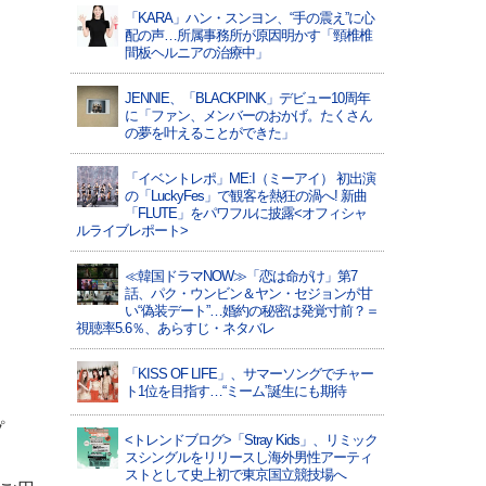
「KARA」ハン・スンヨン、“手の震え”に心
配の声…所属事務所が原因明かす「頸椎椎
間板ヘルニアの治療中」
JENNIE、「BLACKPINK」デビュー10周年
に「ファン、メンバーのおかげ。たくさん
の夢を叶えることができた」
「イベントレポ」ME:I（ミーアイ） 初出演
の「LuckyFes」で観客を熱狂の渦へ! 新曲
「FLUTE」をパワフルに披露<オフィシャ
ルライブレポート>
≪韓国ドラマNOW≫「恋は命がけ」第7
話、パク・ウンビン＆ヤン・セジョンが甘
い“偽装デート”…婚約の秘密は発覚寸前？＝
視聴率5.6％、あらすじ・ネタバレ
「KISS OF LIFE」、サマーソングでチャー
ト1位を目指す…“ミーム”誕生にも期待
プ
<トレンドブログ>「Stray Kids」、リミック
スシングルをリリースし海外男性アーティ
ストとして史上初で東京国立競技場へ