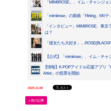
「MIMIIROSE」、イム・チャン
「mimiirose」の新曲「Flirtin
「インタビュー」MIMIIROSE、東
は？
「彼女たち大好き」…ROSE(BLACKPI
【公式】「mimiirose」、イム
【情報】K-POPアイドル応援アプリ『IDOL
Artist」の投票を開始
2024.11.08
« 前の記事