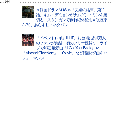
ご用
≪韓国ドラマNOW≫「夫婦の結末」第11
話、キム・デミョンがナムグン・ミンを裏
切る…スタンガンで倒れ絶体絶命＝視聴率
7.7％、あらすじ・ネタバレ
「イベントレポ」ILLIT、お台場に約1万人
のファンが集結！初のフリー観覧ミニライ
ブで熱狂 最新曲「I Got Your Back」や
「Almond Chocolate」「It’s Me」など話題の3曲をパ
フォーマンス