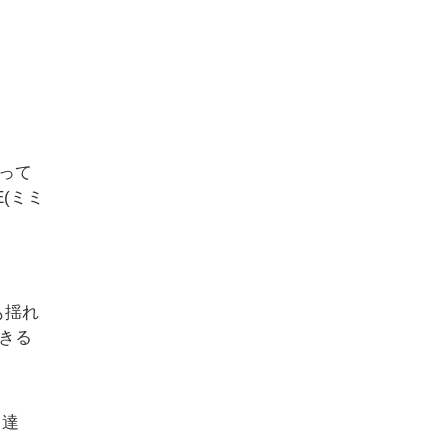
って
E(ミミ
も揺れ
きる
曲達