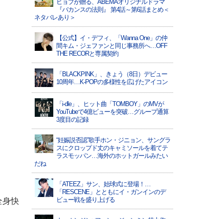
ヒョプが贈る、ABEMAオリジナルドラマ
『バカンスの法則』 第4話～第6話まとめ＜
ネタバレあり＞
【公式】イ・デフィ、「Wanna One」の仲
間キム・ジェファンと同じ事務所へ…OFF
THE RECORと専属契約
「BLACKPINK」、きょう（8日）デビュー
10周年…K-POPの多様性を広げたアイコン
「i-dle」、ヒット曲「TOMBOY」のMVが
YouTubeで4億ビューを突破…グループ通算
3度目の記録
“妊娠説否認”歌手ホン・ジニョン、サングラ
スにクロップド丈のキャミソールを着てテ
ラスモッパン…海外のホットガールみたい
だね
「ATEEZ」サン、始球式に登場！…
「RESCENE」とともにイ・ガンインのデ
ビュー戦を盛り上げる
全身快