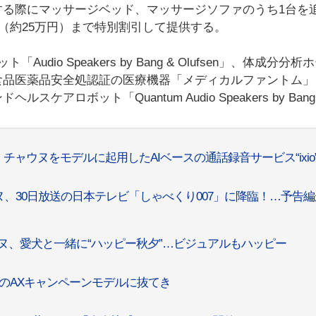
する際にマッサージベッド、マッサージソファのうち1台を
ン（約25万円）まで特別割引して提供する。
io Speakers by Bang & Olufsen」、体成分分析
品医薬品安全処認証の医療機器「メディカルファントム」
ロボット「Quantum Audio Speakers by Bang
O」チャウヌをモデルに起用したAIベースの通話録音サービス“ixio
ウヌ、30日放送の日本テレビ「しゃべくり007」に降臨！…予告
ウヌ、愛犬と一緒に“ハッピー秋夕”…ビジュアルもハッピー
スのAXキャンペーンモデルに抜てき