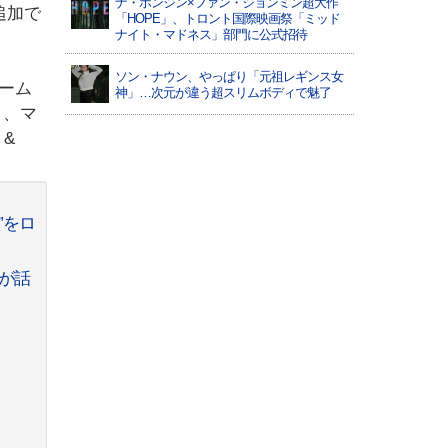
ナ・ホンジン×ファン・ジョンミン超大作
追加で
「HOPE」、トロント国際映画祭「ミッド
ナイト・マドネス」部門に公式招待
ソン・ナウン、やっぱり「元祖レギンス女
ホーム
神」…次元が違う超スリムボディで魅了
 、マ
 &
”をロ
編が話