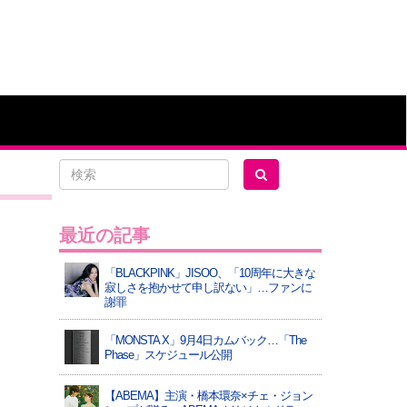
最近の記事
「BLACKPINK」JISOO、「10周年に大きな
寂しさを抱かせて申し訳ない」…ファンに
謝罪
「MONSTA X」9月4日カムバック…「The
Phase」スケジュール公開
【ABEMA】主演・橋本環奈×チェ・ジョン