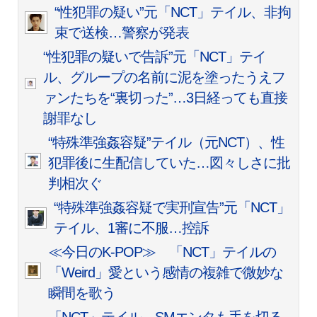
“性犯罪の疑い”元「NCT」テイル、非拘
束で送検…警察が発表
“性犯罪の疑いで告訴”元「NCT」テイ
ル、グループの名前に泥を塗ったうえフ
ァンたちを“裏切った”…3日経っても直接
謝罪なし
“特殊準強姦容疑”テイル（元NCT）、性
犯罪後に生配信していた…図々しさに批
判相次ぐ
“特殊準強姦容疑で実刑宣告”元「NCT」
テイル、1審に不服…控訴
≪今日のK-POP≫ 「NCT」テイルの
「Weird」愛という感情の複雑で微妙な
瞬間を歌う