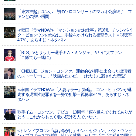
「東方神起」ユンホ、初のソロコンサートのマカオ公演終了…フ
ァンとの熱い瞬間
≪韓国ドラマNOW≫「マンションのお仕事」第9話、チソンがパ
ク・ビョンウンのわなに…手錠をかけられる衝撃ラスト＝視聴率
4.7％、あらすじ・ネタバレ
「BTS」Vとサッカー選手キム・ミンジェ、互いに大ファン…
「ご飯でも一緒に」
「CNBLUE」ジョン・ヨンファ、運命的な相手に出会った出演者
のストーリーに…「映画みたいだ」 （わたしに残された恋愛）
≪韓国ドラマNOW≫「人妻キラー」第4話、コン・ヒョジンが逃
走する児童性犯罪者を一発で狙撃＝視聴率9.4％、あらすじ・ネ
タバレ
歌手イム・ヨンウン、デビュー10周年「僕を選んでくれてありが
とう…これからも長く歌い続ける人でいたい」
<トレンドブログ>『恋は命がけ』ヤン・セジョン、パク・ウンビ
ンへプロポーズ大作戦…笑いと感動、そしてゾクゾク感まで届け