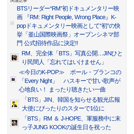
関連記事
BTSリーダー“RM”初ドキュメンタリー映
画 『RM: Right People, Wrong Place』K‐
popドキュメンタリー映画として“初”の快
挙「釜山国際映画祭」オープンシネマ部
門 公式招待作品に決定!!
RM、完全体「BTS」写真公開…JINひと
り民間人「忘れてはいけません」
≪今日のK-POP≫ ポール・ブランコの
「Every Night」 ハスキーで甘い歌声が
心地良い！ まったり聴きたい一曲
「BTS」JIN、韓国を知らせる観光広報
大使にぴったりのスターで1位に
「BTS」RM ＆ J-HOPE、軍服務中に末
っ子JUNG KOOKの誕生日を祝った