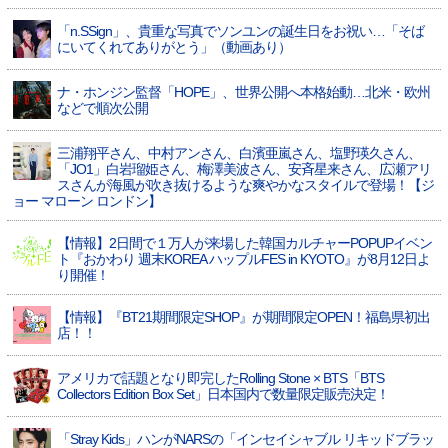
「n.SSign」、貴重な写真でソンユンの誕生日をお祝い…「そば
にいてくれてありがとう」（動画あり）
ナ・ホンジン監督「HOPE」、世界公開へ本格始動…北米・欧州
などで順次公開
三浦翔平さん、中村アンさん、白濱亜嵐さん、塩野瑛久さん、
「JO1」白岩瑠姫さん、梅澤美波さん、安斉星来さん、広瀬アリ
スさんが海風が吹き抜けるような爽やかなスタイルで登場！【ジ
ョー マローン ロンドン】
【情報】2日間で１万人が来場した韓国カルチャーPOPUPイベン
ト『おかわり 週末KOREA ハップルFES in KYOTO』が8月12日よ
り開催！
【情報】『BT21期間限定SHOP』が期間限定OPEN！福島県初出
店！！
アメリカで話題となり即完したRolling Stone × BTS「BTS
Collectors Edition Box Set」日本国内で数量限定販売決定！
「Stray Kids」ハンがNARSの「インセイシャブル リキッドブラッ