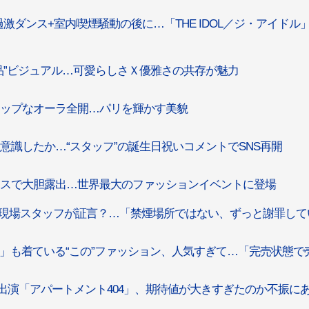
IE、過激ダンス+室内喫煙騒動の後に…「THE IDOL／ジ・アイドル
すが“名品”ビジュアル…可愛らしさＸ優雅さの共存が魅力
ックでヒップなオーラ全開…パリを輝かす美貌
騒動を意識したか…“スタッフ”の誕生日祝いコメントでSNS再開
激なドレスで大胆露出…世界最大のファッションイベントに登場
内喫煙、現場スタッフが証言？…「禁煙場所ではない、ずっと謝罪し
wJeans」も着ている“この”ファッション、人気すぎて…「完売状態で
NNIE出演「アパートメント404」、期待値が大きすぎたのか不振に