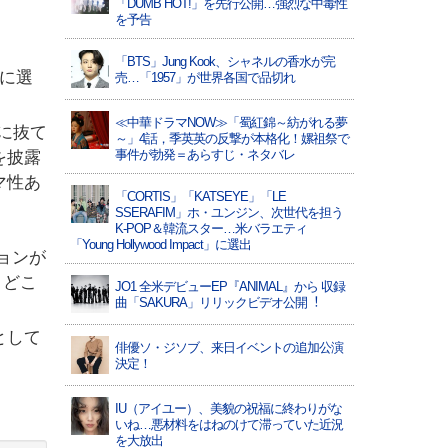
「DUMB HOT!」を先行公開…強烈な中毒性
を予告
「BTS」Jung Kook、シャネルの香水が完
ルに選
売…「1957」が世界各国で品切れ
≪中華ドラマNOW≫「蜀紅錦～紡がれる夢
ルに抜て
～」4話，季英英の反撃が本格化！嫘祖祭で
事件が勃発＝あらすじ・ネタバレ
を披露
マ性あ
「CORTIS」「KATSEYE」「LE
SSERAFIM」ホ・ユンジン、次世代を担う
K-POP＆韓流スター…米バラエティ
「Young Hollywood Impact」に選出
ションが
、どこ
JO1 全⽶デビューEP『ANIMAL』から 収録
曲「SAKURA」リリックビデオ公開︕
として
俳優ソ・ジソブ、来日イベントの追加公演
決定！
IU（アイユー）、美貌の祝福に終わりがな
いね…悪材料をはねのけて滞っていた近況
を大放出