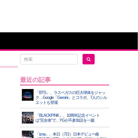
最近の記事
「BTS」、ラスベガスの巨大球体をジャッ
ク…Google「Gemini」とコラボ、7人のシル
エットも登場
「BLACKPINK」、10周年記念イベント
は“完全体”で…YGが不参加説を一蹴
「izna」、本日（7日）日本デビュー曲