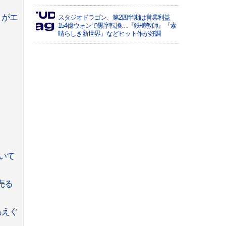
」がエ
スタジオドラゴン、第2四半期は営業利益
154億ウォンで黒字転換…『鉄槌教師』『素
晴らしき新世界』などヒット作が好調
ていて
売る
あえぐ