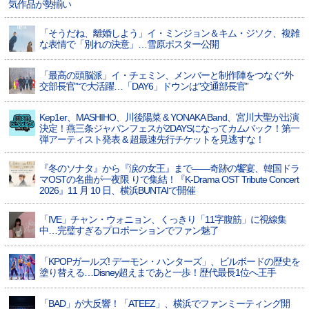
気作品が勢揃い
「そうだね、離婚しよう」イ・ミンジョン＆キム・ジソク、複雑
な表情で「別れの決意」…雪原ポスター公開
「最高の頭脳派」イ・チェミン、メンバーと制作陣をつなぐ“外
交部長官”で大活躍…「DAY6」ドウンは”交通部長官”
Kep1er、MASHIHO、川後陽菜 & YONAKA Band、宮川大聖が出演
決定！燕三条ジャパンフェスが2DAYSになってカムバック！第一
弾アーティスト発表 & 超最速先行チケットを見逃すな！
『冬のソナタ』から『涙の女王』まで――奇跡の饗宴、韓国ドラ
マOSTの名曲が一夜限 りで集結！『K-Drama OST Tribute Concert
2026』11 月 10 日、横浜BUNTAIで開催
「IVE」チャン・ウォニョン、くっきり「11字腹筋」に視線集
中…完璧すぎるプロポーションでファン魅了
「KPOPガールズ! デーモン・ハンターズ」、ビルボードの歴史を
塗り替える…Disney超えまであと一歩！歴代最長1位へ王手
「BAD」が大反響！「ATEEZ」、横浜でファンミーティング開