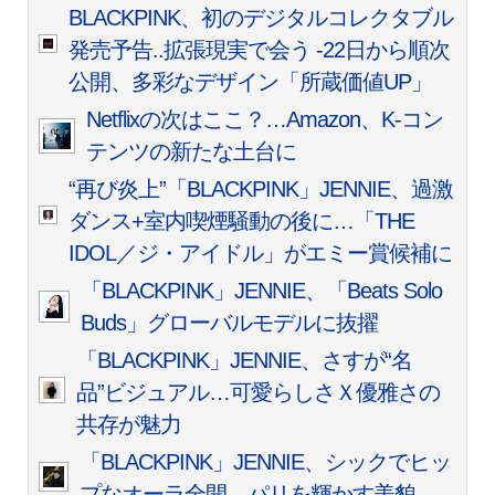
BLACKPINK、初のデジタルコレクタブル
発売予告..拡張現実で会う -22日から順次
公開、多彩なデザイン「所蔵価値UP」
Netflixの次はここ？…Amazon、K-コン
テンツの新たな土台に
“再び炎上”「BLACKPINK」JENNIE、過激
ダンス+室内喫煙騒動の後に…「THE
IDOL／ジ・アイドル」がエミー賞候補に
「BLACKPINK」JENNIE、「Beats Solo
Buds」グローバルモデルに抜擢
「BLACKPINK」JENNIE、さすが“名
品”ビジュアル…可愛らしさＸ優雅さの
共存が魅力
「BLACKPINK」JENNIE、シックでヒッ
プなオーラ全開…パリを輝かす美貌