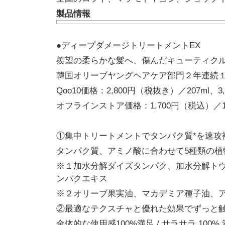
製品情報
●ディープダメージトリートメントEX
羨望の柔らかな髪へ、傷んだキューティク
韓国オリーブヤングヘアケア部門２年連続
Qoo10価格：2,800円（税抜き）／207ml、3
オフラインストア価格：1,700円（税込）／15
①集中トリートメントでタンパク質*を速攻
タンパク質、アミノ酸に合わせて5種類の植
※１加水分解ダイズタンパク、加水分解ト
ンパクエキス
※２オリーブ果実油、マカデミア種子油、
②最適なテクスチャと優れた効果でずっと
全体的な使用感100%満足 / サラサラ 100% 満