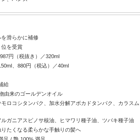
ルを滑らかに補修
１位を受賞
,987円（税抜き）／320ml
0ml、880円（税込）／40ml
補給
物由来のゴールデンオイル
ウモロコシタンパク、加水分解アボカドタンパク、カラスム
アルガニアスピノサ核油、ヒマワリ種子油、ツバキ種子油
触りたくなる柔らかな手触りの髪へ
足 / 艶 100% 満足