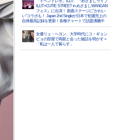
「イベントレポ」ILLIT、『めざましライブ
ILLIT×CUTIE STREET in めざましWANGAN
フェス』に出演！ 新曲ステージに”かわい
い”コラボも！ Japan 2nd Singleが日本で初週売上の
自身最高記録を更新！各種チャートで話題沸騰中
女優リュ・ヘヨン、大学時代にコ・ギョン
ピョの部屋で両親と会った秘話を明かす＝
「私は一人で暮らす」