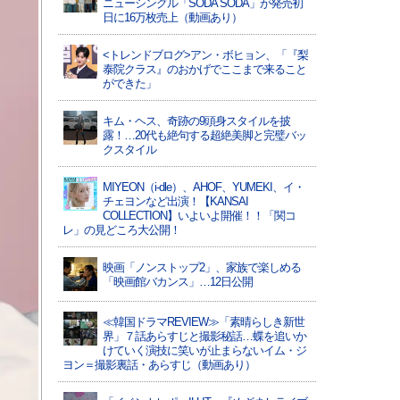
ニューシングル「SODA SODA」が発売初
日に16万枚売上（動画あり）
<トレンドブログ>アン・ボヒョン、「『梨
泰院クラス』のおかげでここまで来ること
ができた」
キム・ヘス、奇跡の9頭身スタイルを披
露！…20代も絶句する超絶美脚と完璧バッ
クスタイル
MIYEON（i-dle）、​AHOF​、YUMEKI、イ・
チェヨンなど出演！【KANSAI
COLLECTION】いよいよ開催！！「関コ
レ」の見どころ大公開！
映画「ノンストップ2」、家族で楽しめる
「映画館バカンス」…12日公開
≪韓国ドラマREVIEW≫「素晴らしき新世
界」７話あらすじと撮影秘話…蝶を追いか
けていく演技に笑いが止まらないイム・ジ
ヨン＝撮影裏話・あらすじ（動画あり）