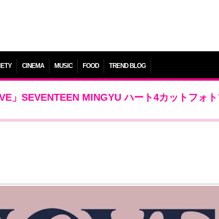
IETY
CINEMA
MUSIC
FOOD
TREND BLOG
」SEVENTEEN MINGYU ハート4カットフォ