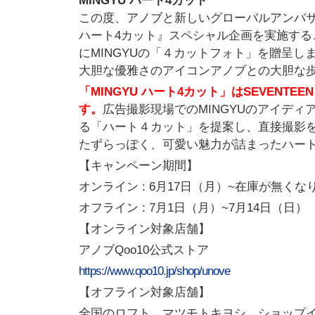
MINGYU ハート4カット
この度、アノブと新しいグローバルアンバサダ
ハート4カット』スペシャル企画を実施する
にMINGYUの「４カットフォト」を贈呈します
大胆な優雅さのアイコンアノブとの大胆な
「MINGYU ハート4カット」はSEVENT
す。
広告撮影現場でのMINGYUのアイディ
る「ハート４カット」を提案し、直接撮影を
たずらっぽく、可愛い魅力が詰まったハー
【キャンペーン期間】
オンライン : 6月17日（月）~在庫が無くな
オフライン : 7月1日（月）~7月14日（日）
【オンライン対象店舗】
アノブQoo10公式ストア
https://www.qoo10.jp/shop/unove
【オフライン対象店舗】
全国のロフト、マツモトキヨシ、ショップ