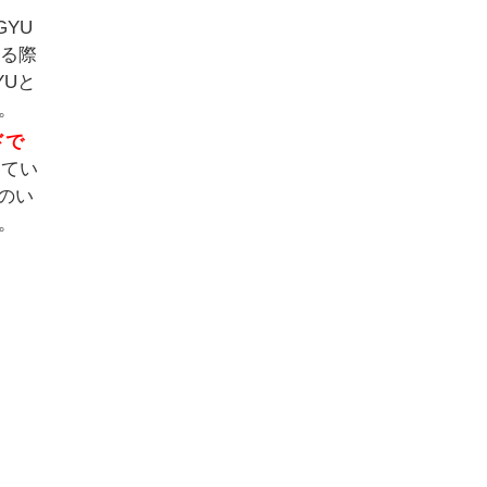
YU
する際
YUと
。
ドで
してい
のい
。