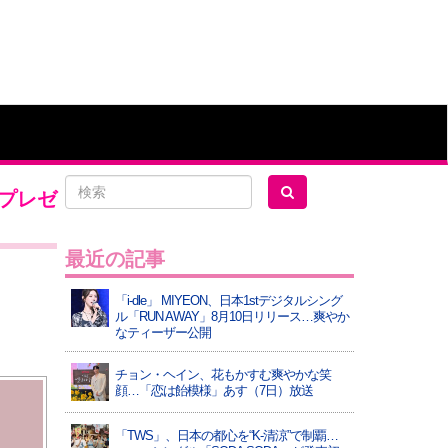
トプレゼ
最近の記事
「i-dle」 MIYEON、日本1stデジタルシング
ル「RUN AWAY」8月10日リリース…爽やか
なティーザー公開
チョン・ヘイン、花もかすむ爽やかな笑
顔…「恋は飴模様」あす（7日）放送
「TWS」、日本の都心を“K-清涼”で制覇…