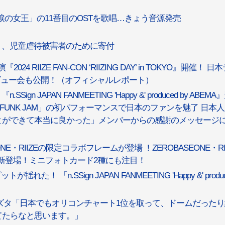
「涙の女王」の11番目のOSTを歌唱…きょう音源発売
MO」、児童虐待被害者のために寄付
 RIIZE FAN-CON ‘RIIZING DAY’ in TOKYO』開催！ 日
ビュー会も公開！（オフィシャルレポート）
gn JAPAN FANMEETING 'Happy &' produced by ABEM
FUNK JAM」の初パフォーマンスで日本のファンを魅了 日本
とができて本当に良かった」メンバーからの感謝のメッセージ
・RIIZEの限定コラボフレームが登場 ！ZEROBASEONE・RII
新登場！ミニフォトカード2種にも注目！
た！ 「n.SSign JAPAN FANMEETING 'Happy &' produ
、カズタ「日本でもオリコンチャート1位を取って、ドームだった
てたらなと思います。」