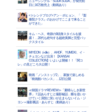
ニューシングル「SODA SODA」が発売初
日に16万枚売上（動画あり）
<トレンドブログ>アン・ボヒョン、「『梨
泰院クラス』のおかげでここまで来ること
ができた」
キム・ヘス、奇跡の9頭身スタイルを披
露！…20代も絶句する超絶美脚と完璧バッ
クスタイル
MIYEON（i-dle）、​AHOF​、YUMEKI、イ・
チェヨンなど出演！【KANSAI
COLLECTION】いよいよ開催！！「関コ
レ」の見どころ大公開！
映画「ノンストップ2」、家族で楽しめる
「映画館バカンス」…12日公開
≪韓国ドラマREVIEW≫「素晴らしき新世
界」７話あらすじと撮影秘話…蝶を追いか
けていく演技に笑いが止まらないイム・ジ
ヨン＝撮影裏話・あらすじ（動画あり）