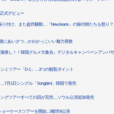
日本正式デビュー
drome」の振り付け、また盗作騒動…「NewJeans」の振付師たちも怒り
24」出演後にあいさつ…かわかっこいい魅力発散
ンの『激推し！！韓国グルメ大集合』デジタルキャンペーンアンバ
ァンミツアー「D-1」…3つの観覧ポイント
…7月1日シングル「Songbird」韓国で発売
ティングツアーすべての回が完売…ソウル公演追加発売
ョーケースツアーを開始...3都市6公演