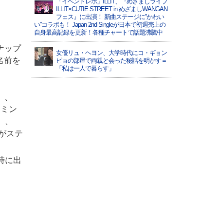
「イベントレポ」ILLIT、『めざましライブ
ILLIT×CUTIE STREET in めざましWANGAN
フェス』に出演！ 新曲ステージに”かわい
い”コラボも！ Japan 2nd Singleが日本で初週売上の
自身最高記録を更新！各種チャートで話題沸騰中
ンナップ
女優リュ・ヘヨン、大学時代にコ・ギョン
名前を
ピョの部屋で両親と会った秘話を明かす＝
「私は一人で暮らす」
」、
テミン
」、
どがステ
時に出