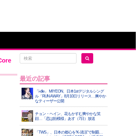
ore
最近の記事
「i-dle」 MIYEON、日本1stデジタルシング
ル「RUN AWAY」8月10日リリース…爽やか
なティーザー公開
チョン・ヘイン、花もかすむ爽やかな笑
顔…「恋は飴模様」あす（7日）放送
「TWS」、日本の都心を“K-清涼”で制覇…