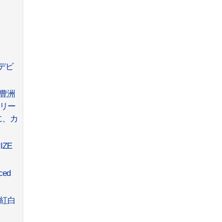
本デビ
A』豊洲
人リー
に、カ
ZE
ced
り紅白