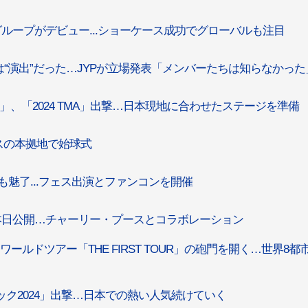
ズグループがデビュー...ショーケース成功でグローバルも注目
は“演出”だった…JYPが立場発表「メンバーたちは知らなかった
Jeans」、「2024 TMA」出撃…日本現地に合わせたステージを準備
ブスの本拠地で始球式
も魅了...フェス出演とファンコンを開催
Breath」本日公開…チャーリー・プースとコラボレーション
初ワールドツアー「THE FIRST TOUR」の砲門を開く…世界8都
ニック2024」出撃…日本での熱い人気続けていく