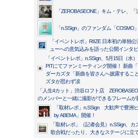
「ZEROBASEONE」キム・テレ、
「n.SSign」のファンダム「COS
「イベントレポ」RIIZE 日本初の単独公演『2024
ューへの意気込みを語った公開インタ
「イベントレポ」n.SSign、5月15日（水） 『n.SSi
PITにてファンミーティング開催！ 新曲「
ダーカズタ「新曲を皆さんへ披露するこ
ズタが思わず涙
「人生4カット」渋谷ロフト店 ZEROBASEONE
のメンバーと一緒に撮影ができるフレームが
「取材レポ」n.SSign 大歓声で豊洲ピットが揺れ
by ABEMA」開催！
「取材レポ」（記者会見）n.SSign
歌合戦だったり、大きなステージに立