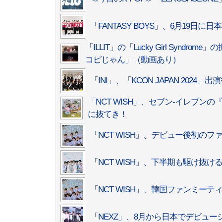
「FANTASY BOYS」、6月19日に
「ILLIT」の「Lucky Girl Syn
コピじゃん」（動画あり）
「INI」、「KCON JAPAN 20
「NCT WISH」、セブン‐イレブ
に抜てき！
「NCT WISH」、デビュー後初のフ
「NCT WISH」、下半期も駆け抜ける
「NCT WISH」、韓国ファンミー
「NEXZ」、8月から日本でデビューシ