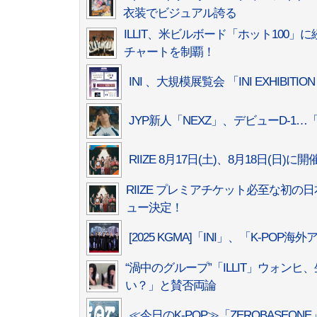
衣装でビジュアル誇る
ILLIT、米ビルボード「ホット100
チャートを制覇！
INI 、大規模展覧会 「INI EXHIBIT
JYP新人「NEXZ」、デビューD-1…「R
RIIZE 8月17日(土)、8月18日(日)に
RIIZE プレミアチケット必至な初
ュー決定！
[2025 KGMA]「INI」、「K-
“渦中のグループ”「ILLIT」ウォ
い？」と賛否両論
≪今日のK-POP≫「ZEROBASE