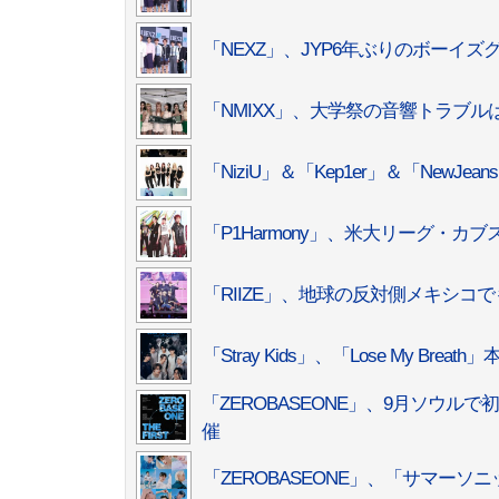
「NEXZ」、JYP6年ぶりのボーイ
「NMIXX」、大学祭の音響トラブル
「NiziU」＆「Kep1er」＆「New
「P1Harmony」、米大リーグ・カ
「RIIZE」、地球の反対側メキシコで
「Stray Kids」、「Lose My 
「ZEROBASEONE」、9月ソウルで
催
「ZEROBASEONE」、「サマーソ