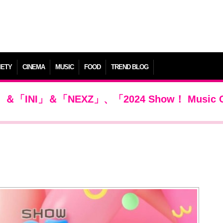
IETY
CINEMA
MUSIC
FOOD
TREND BLOG
INI」＆「NEXZ」、「2024 Show！ Music C