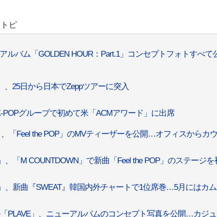
リトピ
ルバム「GOLDEN HOUR：Part.1」コンセプトフォトすべて
S」、25日から日本でZeppツアーに突入
」、K-POPグループで初めて米「ACMアワード」に出席
」、「Feel the POP」のMVティーザーを公開…オフィスからカ
、「M COUNTDOWN」で新曲「Feel the POP」のステージ
NE」、新曲『SWEAT』韓国内外チャートで1位席巻…5月にはカ
「PLAVE」、ニューアルバムのコンセプト写真を公開…カジ