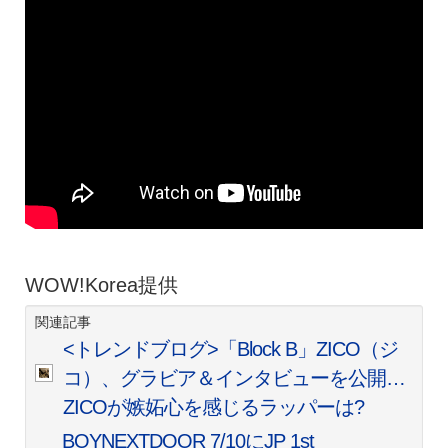
WOW!Korea提供
関連記事
<トレンドブログ>「Block B」ZICO（ジ
コ）、グラビア＆インタビューを公開…
ZICOが嫉妬心を感じるラッパーは?
BOYNEXTDOOR 7/10にJP 1st