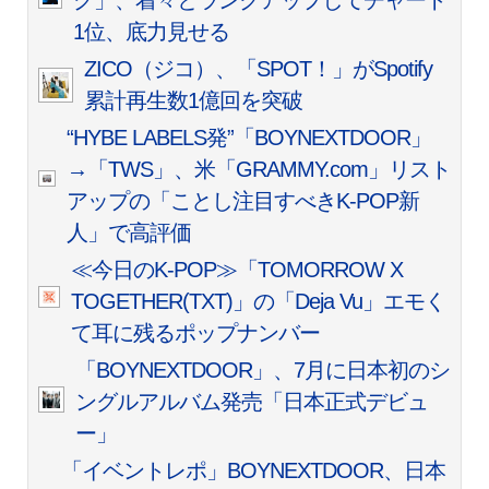
グ」、着々とランクアップしてチャート
1位、底力見せる
ZICO（ジコ）、「SPOT！」がSpotify
累計再生数1億回を突破
“HYBE LABELS発”「BOYNEXTDOOR」
→「TWS」、米「GRAMMY.com」リスト
アップの「ことし注目すべきK-POP新
人」で高評価
≪今日のK-POP≫「TOMORROW X
TOGETHER(TXT)」の「Deja Vu」エモく
て耳に残るポップナンバー
「BOYNEXTDOOR」、7月に日本初のシ
ングルアルバム発売「日本正式デビュ
ー」
「イベントレポ」BOYNEXTDOOR、日本