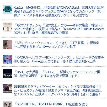
Kep1er、MASHIHO、川後陽菜 & YONAKA Band、宮川大聖が出演
決定！燕三条ジャパンフェスが2DAYSになってカムバック！第一
弾アーティスト発表 & 超最速先行チケットを見逃すな！
『冬のソナタ』から『涙の女王』まで――奇跡の饗宴、韓国ドラ
マOSTの名曲が一夜限 りで集結！『K-Drama OST Tribute Concert
2026』11 月 10 日、横浜BUNTAIで開催
「IVE」チャン・ウォニョン、くっきり「11字腹筋」に視線集
中…完璧すぎるプロポーションでファン魅了
「KPOPガールズ! デーモン・ハンターズ」、ビルボードの歴史を
塗り替える…Disney超えまであと一歩！歴代最長1位へ王手
「BAD」が大反響！「ATEEZ」、横浜でファンミーティング開
催…熱狂の3日間「より大きな愛で恩返しする」
BS10韓国ドラマナビゲーター「まじゅ」とドラマ出演俳優「キ
ム・ヒョヌク」が登場！韓国ドラマ『女王の家』 無料初放送記
念！スペシャル上映＆トークイベントを9月4日（金）に開催！
「SEVENTEEN」DK×SEUNGKWAN、T1応援曲を歌う