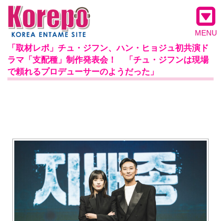
MENU
「取材レポ」チュ・ジフン、ハン・ヒョジュ初共演ド
ラマ「支配種」制作発表会！ 「チュ・ジフンは現場
で頼れるプロデューサーのようだった」