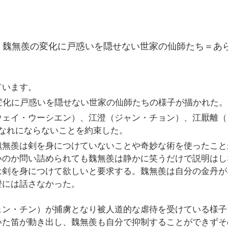
話、魏無羨の変化に戸惑いを隠せない世家の仙師たち＝あ
ています。
変化に戸惑いを隠せない世家の仙師たちの様子が描かれた。
ウェイ・ウーシエン）、江澄（ジャン・チョン）、江厭離（
なれにならないことを約束した。
魏無羨は剣を身につけていないことや奇妙な術を使ったこと
いのか問い詰められても魏無羨は静かに笑うだけで説明はし
は剣を身につけて欲しいと要求する。魏無羨は自分の金丹が
澄には話さなかった。
ェン・チン）が捕虜となり被人道的な虐待を受けている様子
いた笛が動き出し、魏無羨も自分で抑制することができずそ