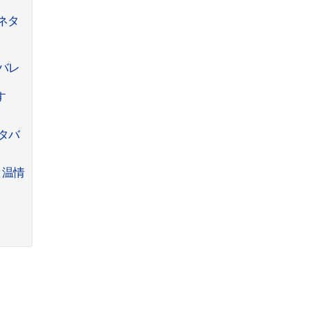
ネタ
バレ
す
タバ
と温情