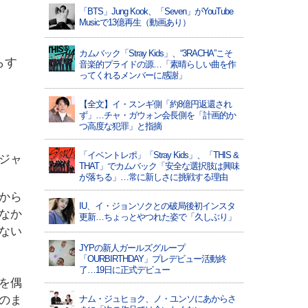
「BTS」Jung Kook、「Seven」がYouTube
Musicで13億再生（動画あり）
カムバック「Stray Kids」、“3RACHA”こそ
らす
音楽的プライドの源…「素晴らしい曲を作
ってくれるメンバーに感謝」
【全文】イ・スンギ側「約8億円返還され
ず」…チャ・ガウォン会長側を「計画的か
つ高度な犯罪」と指摘
「イベントレポ」「Stray Kids」、「THIS &
ジャ
THAT」でカムバック「安全な選択肢は興味
が落ちる」…常に新しさに挑戦する理由
から
IU、イ・ジョンソクとの破局後初インスタ
なか
更新…ちょっとやつれた姿で「久しぶり」
ない
JYPの新人ガールズグループ
「OURBIRTHDAY」プレデビュー活動終
了…19日に正式デビュー
を偶
のま
ナム・ジュヒョク、ノ・ユンソにあからさ