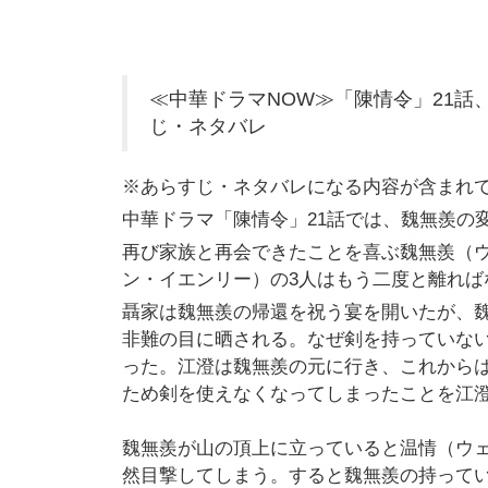
≪中華ドラマNOW≫「陳情令」21
じ・ネタバレ
※あらすじ・ネタバレになる内容が含まれ
中華ドラマ「陳情令」21話では、魏無羨の
再び家族と再会できたことを喜ぶ魏無羨（
ン・イエンリー）の3人はもう二度と離れば
聶家は魏無羨の帰還を祝う宴を開いたが、
非難の目に晒される。なぜ剣を持っていな
った。江澄は魏無羨の元に行き、これから
ため剣を使えなくなってしまったことを江
魏無羨が山の頂上に立っていると温情（ウ
然目撃してしまう。すると魏無羨の持って