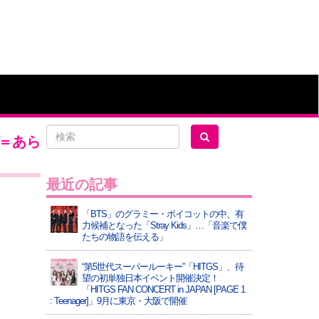
＝あら
最近の記事
「BTS」のグラミー・ボイコットの中、有
力候補となった「Stray Kids」…「音楽で僕
たちの物語を伝える」
“第5世代スーパールーキー”「HITGS」、待
望の初単独日本イベント開催決定！
「HITGS FAN CONCERT in JAPAN [PAGE 1
: Teenager]」9月に東京・大阪で開催