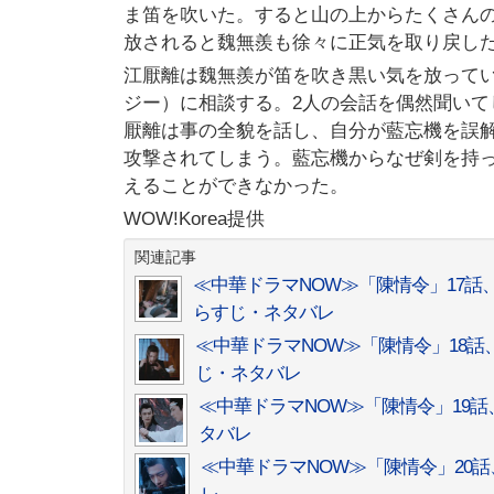
ま笛を吹いた。すると山の上からたくさん
放されると魏無羨も徐々に正気を取り戻し
江厭離は魏無羨が笛を吹き黒い気を放って
ジー）に相談する。2人の会話を偶然聞い
厭離は事の全貌を話し、自分が藍忘機を誤
攻撃されてしまう。藍忘機からなぜ剣を持
えることができなかった。
WOW!Korea提供
関連記事
≪中華ドラマNOW≫「陳情令」17
らすじ・ネタバレ
≪中華ドラマNOW≫「陳情令」18
じ・ネタバレ
≪中華ドラマNOW≫「陳情令」19
タバレ
≪中華ドラマNOW≫「陳情令」20