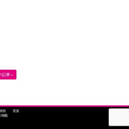
の記事 »
映画
音楽
ス掲載