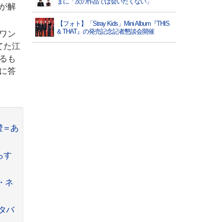
まに「次の作品では会いたくない」
が解
【フォト】「Stray Kids」Mini Album『THIS
& THAT』の発売記念記者懇談会開催
ワン
てた江
るも
に答
澄＝あ
らす
・ネ
タバ