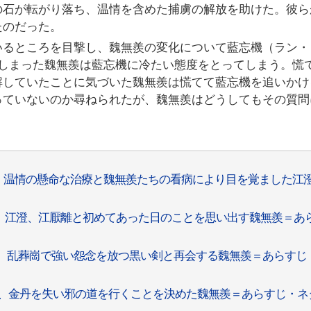
の石が転がり落ち、温情を含めた捕虜の解放を助けた。彼ら
たのだった。
いるところを目撃し、魏無羨の変化について藍忘機（ラン・
てしまった魏無羨は藍忘機に冷たい態度をとってしまう。慌
解していたことに気づいた魏無羨は慌てて藍忘機を追いかけ
っていないのか尋ねられたが、魏無羨はどうしてもその質問
話、温情の懸命な治療と魏無羨たちの看病により目を覚ました江
話、江澄、江厭離と初めてあった日のことを思い出す魏無羨＝あ
話、乱葬崗で強い怨念を放つ黒い剣と再会する魏無羨＝あらすじ
話、金丹を失い邪の道を行くことを決めた魏無羨＝あらすじ・ネ