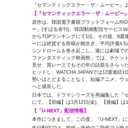
『セマンティックエラー・ザ・ムービー』よ
【『セマンティックエラー・ザ・ムービー
原作は、韓国電子書籍プラットフォームRIDI
ー」(すばる舎刊)。韓国動画配信サービスWA
からTOPランキングにて1位、その後、8週連
ーには絶賛する投稿が相次ぎ、平均評価4.5
シンドロームを巻き起こし、遂には劇場での
ファンタスティック映画祭」では、チケッ
見せ、賞レースでもその年の話題をさらった
ヒットし、WATCHA JAPANでは12週連
勢いはとどまることなく、短編アニメ、ウ
へと成長した。
日本では、ドラマシリーズを再編集した『
にて、【前編】は1月12日(金)、【後編】は
【「U-NEXT」配信情報】
本作につきまして、この度、「U-NEXT」
先行配信では、前編・後編の二部作で上映