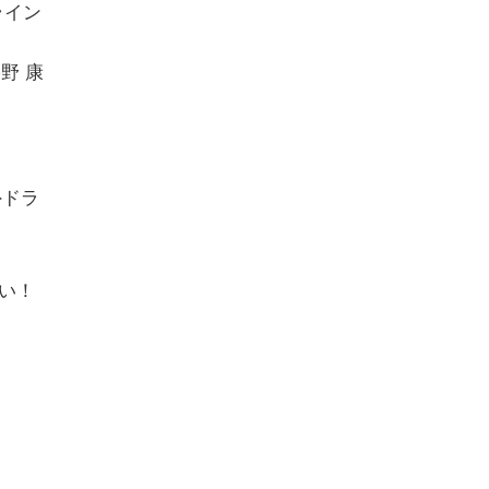
ライン
野 康
外ドラ
い！