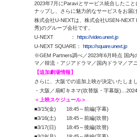
2023年7月にParaviとサービス統合し
ナップし、さらに魅力的なサービスをお届
株式会社U-NEXTは、株式会社USEN-NEX
秀)のグループ会社です。
U-NEXT ：
https://video.unext.jp
U-NEXT SQUARE：
https://square.unext.jp
※GEM Partners調べ／2023年6月
マ／韓流・アジアドラマ／国内ドラマ／ア
【追加劇場情報】
さらに、大阪での追加上映が決定いたしま
・大阪／扇町キネマ(吹替版・字幕版)…2024年
＜上映スケジュール＞
■3/15(金) 18:45～前編(字幕)
■3/16(土) 18:45～前編(吹替)
■3/17(日) 18:45～後編(吹替)
■3/18(月) 18:45～後編(字幕)