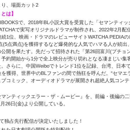
り、場面カット2
』とは】
BOOKSで、2018年BL小説大賞を受賞した「セマンティッ
TCHAで実写オリジナルドラマが制作され、2022年2月配
続1位、映画・ドラマのレビューサイトWATCHA PEDIA
点(5点満点)を獲得するなど爆発的な人気でハマる人が続出
公開を果たす。先だって招待された「第26回富川(プチョン
ト予約開始から1分で全上映分が売り切れとなる凄まじい集
。さらに、中国Weiboでトレンド1位を記録、台湾、日本
続1位を獲得、世界中のBLファンの間で熱狂を呼んだ。“セマエ
ェブコミック、オーディオドラマが展開され超絶人気コンテ
セマンティックエラー・ザ・ムービー』を、前編・後編の二
1月26日(金)より公開している。
にて独占先行配信が決定いたしました！
された日本劇場公開版を特別配信！