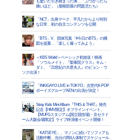
も驚いた引き締まった体…「ぶつかったら
痛いほど」（屋根部屋の問題児たち）
「NCT」出身マーク、平凡だからより特別
な日常…初の自主コンテンツを公開
「BTS」V、団体写真「#今日のBTS」の構
図を提案…「楽しく撮ってみよう」
＜KBS World＞ベーシック初放送！映画
「ソウルメイト」『梨泰院クラス』キム・
ダミ、『21世紀の大君夫人』のピョン・ウ
ソク出演！
「INKIGAYO LIVE in TOKYO」次世代K-POP
ボーイズグループAENの出演が決定！
Stray Kids Mini Album『THIS & THAT』発売
記念【HMV限定】オフラインイベント、
【MUFGスタジアム(国立競技場)・京セラド
ーム大阪会場限定】ライブ終演後イベント開催！
「KATSEYE」、マノンに続いてソフィアも
活動中断…当分の間4人体制でスケジュール