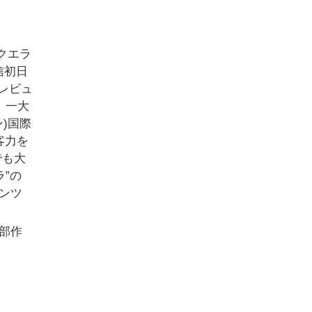
クエラ
信初日
のレビュ
、一大
)国際
客力を
でも大
ラ”の
ンツ
部作