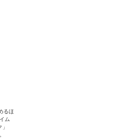
めるほ
イム
ク」
。