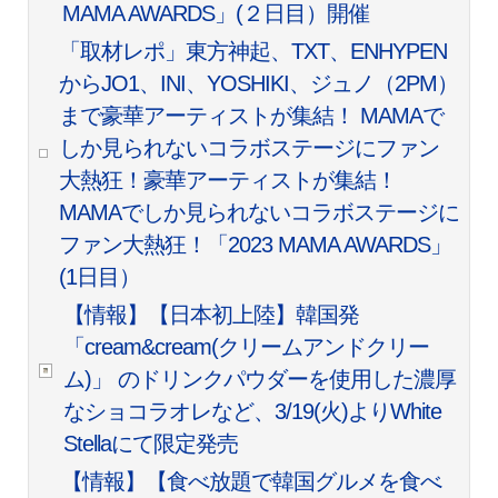
MAMA AWARDS」(２日目）開催
「取材レポ」東方神起、TXT、ENHYPEN
からJO1、INI、YOSHIKI、ジュノ（2PM）
まで豪華アーティストが集結！ MAMAで
しか見られないコラボステージにファン
大熱狂！豪華アーティストが集結！
MAMAでしか見られないコラボステージに
ファン大熱狂！「2023 MAMA AWARDS」
(1日目）
【情報】【日本初上陸】韓国発
「cream&cream(クリームアンドクリー
ム)」 のドリンクパウダーを使用した濃厚
なショコラオレなど、3/19(火)よりWhite
Stellaにて限定発売
【情報】【食べ放題で韓国グルメを食べ