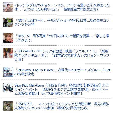
<トレンドブログ>チョン・ヘイン、ハヨンも驚いた引き締まった
体…「ぶつかったら痛いほど」（屋根部屋の問題児たち）
「NCT」出身マーク、平凡だからより特別な日常…初の自主コン
テンツを公開
「BTS」V、団体写真「#今日のBTS」の構図を提案…「楽しく撮
ってみよう」
＜KBS World＞ベーシック初放送！映画「ソウルメイト」『梨泰
院クラス』キム・ダミ、『21世紀の大君夫人』のピョン・ウソク
出演！
「INKIGAYO LIVE in TOKYO」次世代K-POPボーイズグループAEN
の出演が決定！
Stray Kids Mini Album『THIS & THAT』発売記念【HMV限定】オフ
ラインイベント、【MUFGスタジアム(国立競技場)・京セラドー
ム大阪会場限定】ライブ終演後イベント開催！
「KATSEYE」、マノンに続いてソフィアも活動中断…当分の間4
人体制でスケジュール参加「精神的な回復のため」