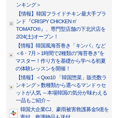
ンキング＞
【情報】韓国フライドチキン最大手ブラ
ンド『CRISPY CHICKEN n’
TOMATO®︎』、専門型店舗の下北沢店を
2/24(土)オープン！
【情報】韓国風海苔巻き「キンパ」など
＜6・7月＞1時間で2種類の”海苔巻き”を
マスター！作り方を基礎から学べる初夏
の体験レッスンを開催！
【情報】＜Qoo10 「韓国惣菜」販売数ラ
ンキング＞数種類から選べるマンドゥセ
ットが人気 ～本場韓国の気分が味わえる
一品もご紹介～
韓国大企業CJ、豪雨被害救護募金5億を
寄付…救護物品も送付