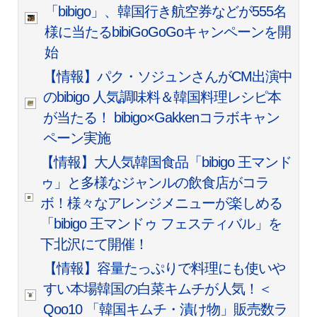
「bibigo」、韓国行き航空券などが555名
様に当たるbibiGoGoGoキャンペーンを開
始
【情報】パク・ソジュンさんがCM出演中
のbibigo 人気調味料＆韓国料理レシピ本
が当たる！ bibigo×Gakkenコラボキャン
ペーン実施
【情報】大人気韓国食品「bibigo 王マンド
ゥ」と多様なジャンルの飲食店がコラ
ボ！様々なアレンジメニューが楽しめる
「bibigo 王マンドゥ フェスティバル」を
下北沢にて開催！
【情報】容量たっぷりで料理にも使いや
すい本場韓国の白菜キムチが人気！＜
Qoo10 「韓国キムチ・漬け物」販売数ラ