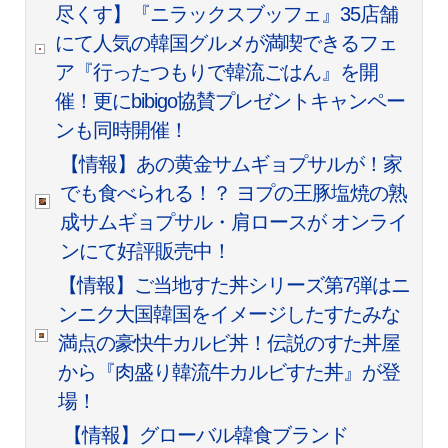
尽くす
】『ニラックスブッフェ』35店舗
にて人気の韓国グルメが満喫できるフェ
ア『行ったつもりで韓流ごはん』を開
催！更にbibigo協賛プレゼントキャンペー
ンも同時開催！
【情報】あの黄金サムギョプサルが！家
でも食べられる！？ ヨプの王豚塩焼の熟
成サムギョプサル・肩ロースが オンライ
ンにて好評販売中！
【情報】ご当地すた丼シリーズ第7弾はニ
ンニク大国韓国をイメージしたすたみな
満点の豪快牛カルビ丼！伝説のすた丼屋
から『肉盛り韓流牛カルビすた丼』が登
場！
【情報】グローバル韓食ブランド