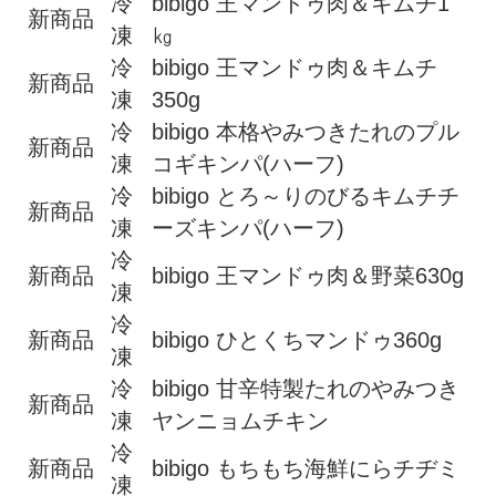
冷
bibigo 王マンドゥ肉＆キムチ1
新商品
凍
㎏
冷
bibigo 王マンドゥ肉＆キムチ
新商品
凍
350g
冷
bibigo 本格やみつきたれのプル
新商品
凍
コギキンパ(ハーフ)
冷
bibigo とろ～りのびるキムチチ
新商品
凍
ーズキンパ(ハーフ)
冷
新商品
bibigo 王マンドゥ肉＆野菜630g
凍
冷
新商品
bibigo ひとくちマンドゥ360g
凍
冷
bibigo 甘辛特製たれのやみつき
新商品
凍
ヤンニョムチキン
冷
新商品
bibigo もちもち海鮮にらチヂミ
凍