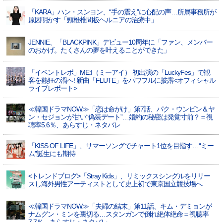
「KARA」ハン・スンヨン、“手の震え”に心配の声…所属事務所が
原因明かす「頸椎椎間板ヘルニアの治療中」
JENNIE、「BLACKPINK」デビュー10周年に「ファン、メンバー
のおかげ。たくさんの夢を叶えることができた」
「イベントレポ」ME:I（ミーアイ） 初出演の「LuckyFes」で観
客を熱狂の渦へ! 新曲「FLUTE」をパワフルに披露<オフィシャル
ライブレポート>
≪韓国ドラマNOW≫「恋は命がけ」第7話、パク・ウンビン＆ヤ
ン・セジョンが甘い“偽装デート”…婚約の秘密は発覚寸前？＝視
聴率5.6％、あらすじ・ネタバレ
「KISS OF LIFE」、サマーソングでチャート1位を目指す…“ミー
ム”誕生にも期待
<トレンドブログ>「Stray Kids」、リミックスシングルをリリー
スし海外男性アーティストとして史上初で東京国立競技場へ
≪韓国ドラマNOW≫「夫婦の結末」第11話、キム・デミョンが
ナムグン・ミンを裏切る…スタンガンで倒れ絶体絶命＝視聴率