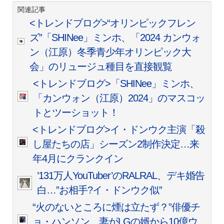
関連記事
<トレンドブログ>“オリンピックフレン
ズ”「SHINee」ミンホ、「2024 カンウォ
ン（江原）冬季青少年オリンピック大
会」のリュージュ種目を直接観覧
<トレンドブログ>「SHINee」ミンホ、
「カンウォン（江原）2024」のマスコッ
トとツーショット！
<トレンドブログ>イ・ドンウク主演「殺
し屋たちの店」シーズン2制作決定…来
年4月にクランクイン
’131万人YouTuber’のRALRAL、デキ婚告
白…”お相手?イ・ドンウク似”
“火のないところに煙は立たず？”俳優チ
ョ・ハンソン、妻がLGの婿から10億ウ