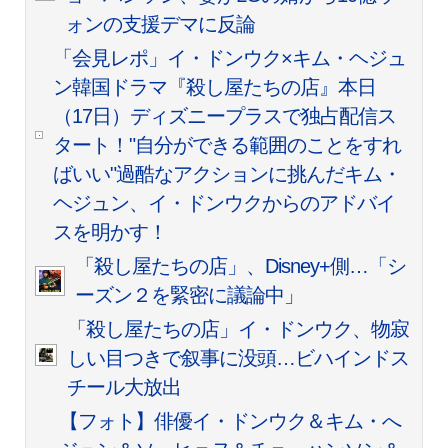
ォンの支援デマに反論
「会見レポ」イ・ドンウク×キム・ヘジュ
ン韓国ドラマ『殺し屋たちの店』本日
（17日）ディズニープラスで独占配信ス
タート！"自分ができる範囲のことをすれ
ばいい"過酷なアクションに挑んだキム・
ヘジュン、イ・ドンウクからのアドバイ
スを明かす！
「殺し屋たちの店」、Disney+側…「シ
ーズン２を緊密に議論中」
「殺し屋たちの店」イ・ドンウク、物寂
しい目つきで叙事に没頭…ビハインドス
チール大放出
【フォト】俳優イ・ドンウク＆キム・へ