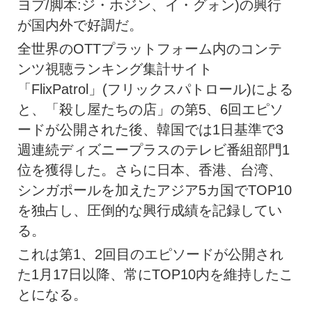
ヨプ/脚本:ジ・ホジン、イ・グォン)の興行
が国内外で好調だ。
全世界のOTTプラットフォーム内のコンテ
ンツ視聴ランキング集計サイト
「FlixPatrol」(フリックスパトロール)による
と、「殺し屋たちの店」の第5、6回エピソ
ードが公開された後、韓国では1日基準で3
週連続ディズニープラスのテレビ番組部門1
位を獲得した。さらに日本、香港、台湾、
シンガポールを加えたアジア5カ国でTOP10
を独占し、圧倒的な興行成績を記録してい
る。
これは第1、2回目のエピソードが公開され
た1月17日以降、常にTOP10内を維持したこ
とになる。