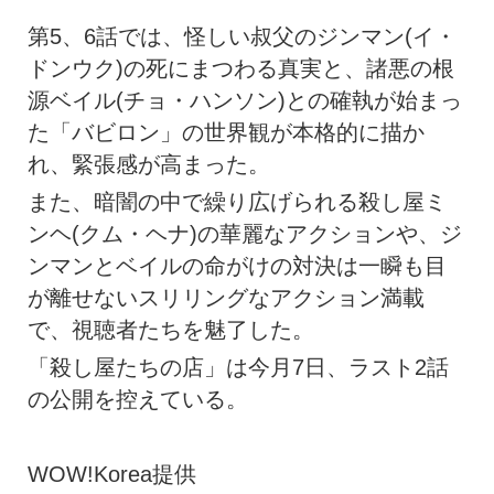
第5、6話では、怪しい叔父のジンマン(イ・
ドンウク)の死にまつわる真実と、諸悪の根
源ベイル(チョ・ハンソン)との確執が始まっ
た「バビロン」の世界観が本格的に描か
れ、緊張感が高まった。
また、暗闇の中で繰り広げられる殺し屋ミ
ンヘ(クム・ヘナ)の華麗なアクションや、ジ
ンマンとベイルの命がけの対決は一瞬も目
が離せないスリリングなアクション満載
で、視聴者たちを魅了した。
「殺し屋たちの店」は今月7日、ラスト2話
の公開を控えている。
WOW!Korea提供