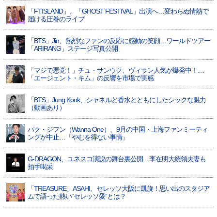
「FTISLAND」、「GHOST FESTIVAL」出演へ…変わらぬ情熱で
届ける圧巻のライブ
「BTS」Jin、熱烈なファンの反応に感動の笑顔…ワールドツアー
「ARIRANG」ステージ写真公開
「マジで悪党！」チュ・サンウク、ヴィラン人気が爆発中！…
「エージェント・キム」の反響を市場で実感
「BTS」Jung Kook、シャネルと香水とともにしたシックな魅力
（動画あり）
パク・ジフン（Wanna One）、9月の中国・上海ファンミーティ
ングが中止…「やむを得ない事情」
G-DRAGON、ユネスコ演説の舞台裏公開…李在明大統領夫妻も
拍手喝采
「TREASURE」ASAHI、セレッソ大阪に凱旋！思い出のスタジア
ムで語った熱い“セレッソ愛”とは？