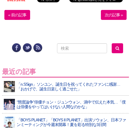
2023.10.02
« 前の記事
次の記事 »
最近の記事
「n.SSign」ソンユン、誕生日を祝ってくれたファンに感謝…
「おかげで、誕生日楽しく過ごせた」
“態度論争”俳優チョン・ジュンウォン、渦中で伝えた本気…「僕
は俳優をやってはいけない人間なのかな」
「BOYS PLANET」「BOYS II PLANET」出演ソウォン、日本ファ
ンミーティングが今週末開幕！夏を彩る特別な3日間