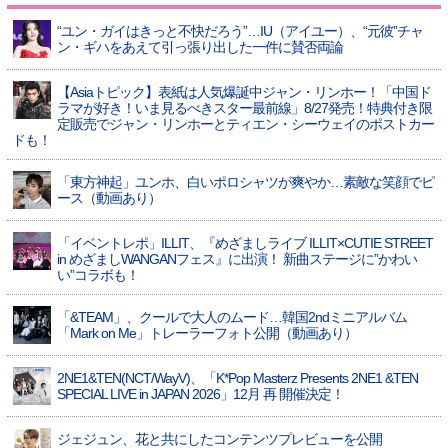
“ユン・ガイはきっと不快だろう”…IU（アイユー）、“元彼”チャ
ン・ギハをあえて引っ張り出した一件に賛否両論
【Asiaトピック】表紙は人気爆誕中ジャン・リンホー！「中国ド
ラマが好き！いま見るべきスター最前線」8/27発売！特典付き限
定販売でジャン・リンホーとティエン・シーウェイのポストカー
ドも！
「東方神起」ユンホ、白いポロシャツが爽やか…素敵な笑顔でピ
ース（動画あり）
「イベントレポ」ILLIT、『めざましライブ ILLIT×CUTIE STREET
in めざましWANGANフェス』に出演！ 新曲ステージに”かわい
い”コラボも！
「&TEAM」、クールで大人のムード…韓国2ndミニアルバム
「Mark on Me」トレーラーフォト公開（動画あり）
2NE1&TEN(NCT/WayV)、「K*Pop Masterz Presents 2NE1 &TEN
SPECIAL LIVE in JAPAN 2026」12月 再 開催決定！
ジェジュン、花と共にしたコンテンツプレビューを公開