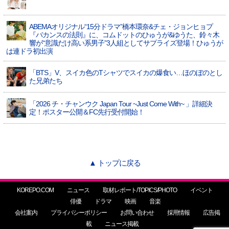
ABEMAオリジナル“15分ドラマ”橋本環奈&チェ・ジョンヒョプ
『バカンスの法則』に、コムドットのひゅうが&ゆうた、鈴々木
響が“意識だけ高い系男子”3人組としてサプライズ登場！ひゅうが
は連ドラ初出演
「BTS」V、スイカ色のTシャツでスイカの爆食い…ほのぼのとし
た兄弟たち
「2026 チ・チャンウク Japan Tour ~Just Come With~ 」詳細決
定！ポスター公開＆FC先行受付開始！
▲ トップに戻る
KOREPO.COM
ニュース
取材レポート/TOPICS/PHOTO
イベント
俳優
ドラマ
映画
音楽
会社案内
プライバシーポリシー
お問い合わせ
採用情報
広告掲
載
ニュース掲載