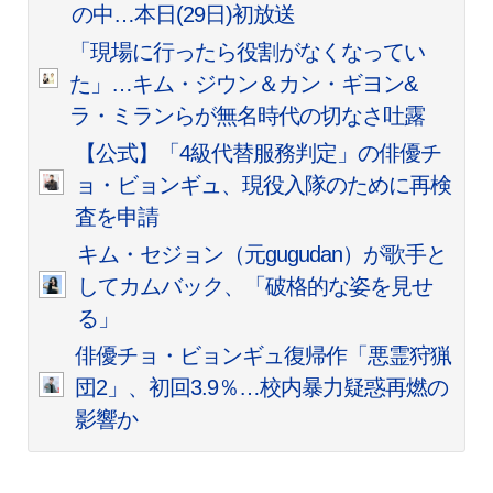
の中…本日(29日)初放送
「現場に行ったら役割がなくなってい
た」…キム・ジウン＆カン・ギヨン&
ラ・ミランらが無名時代の切なさ吐露
【公式】「4級代替服務判定」の俳優チ
ョ・ビョンギュ、現役入隊のために再検
査を申請
キム・セジョン（元gugudan）が歌手と
してカムバック、「破格的な姿を見せ
る」
俳優チョ・ビョンギュ復帰作「悪霊狩猟
団2」、初回3.9％…校内暴力疑惑再燃の
影響か