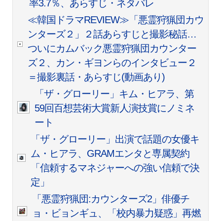
率3.7％、あらすじ・ネタバレ
≪韓国ドラマREVIEW≫「悪霊狩猟団カウ
ンターズ２」２話あらすじと撮影秘話…
ついにカムバック悪霊狩猟団カウンター
ズ２、カン・ギヨンらのインタビュー２
＝撮影裏話・あらすじ(動画あり)
「ザ・グローリー」キム・ヒアラ、第
59回百想芸術大賞新人演技賞にノミネ
ート
「ザ・グローリー」出演で話題の女優キ
ム・ヒアラ、GRAMエンタと専属契約
「信頼するマネジャーへの強い信頼で決
定」
「悪霊狩猟団:カウンターズ2」俳優チ
ョ・ビョンギュ、「校内暴力疑惑」再燃