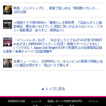
映画「ノンストップ2」、家族で楽しめる「映画館バカンス」…
12日公開
≪韓国ドラマREVIEW≫「素晴らしき新世界」７話あらすじと撮
影秘話…蝶を追いかけていく演技に笑いが止まらないイム・ジヨ
ン＝撮影裏話・あらすじ（動画あり）
「イベントレポ」ILLIT、『めざましライブ ILLIT×CUTIE STREET
in めざましWANGANフェス』に出演！ 新曲ステージに”かわい
い”コラボも！ Japan 2nd Singleが日本で初週売上の自身最高記録
を更新！各種チャートで話題沸騰中
女優リュ・ヘヨン、大学時代にコ・ギョンピョの部屋で両親と会
った秘話を明かす＝「私は一人で暮らす」
▲ トップに戻る
KOREPO.COM
ニュース
取材レポート/TOPICS/PHOTO
イベント