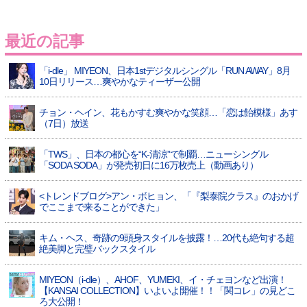
最近の記事
「i-dle」 MIYEON、日本1stデジタルシングル「RUN AWAY」8月
10日リリース…爽やかなティーザー公開
チョン・ヘイン、花もかすむ爽やかな笑顔…「恋は飴模様」あす
（7日）放送
「TWS」、日本の都心を“K-清涼”で制覇…ニューシングル
「SODA SODA」が発売初日に16万枚売上（動画あり）
<トレンドブログ>アン・ボヒョン、「『梨泰院クラス』のおかげ
でここまで来ることができた」
キム・ヘス、奇跡の9頭身スタイルを披露！…20代も絶句する超
絶美脚と完璧バックスタイル
MIYEON（i-dle）、​AHOF​、YUMEKI、イ・チェヨンなど出演！
【KANSAI COLLECTION】いよいよ開催！！「関コレ」の見どこ
ろ大公開！