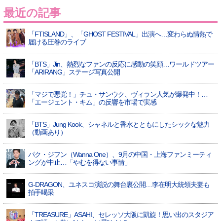
最近の記事
「FTISLAND」、「GHOST FESTIVAL」出演へ…変わらぬ情熱で
届ける圧巻のライブ
「BTS」Jin、熱烈なファンの反応に感動の笑顔…ワールドツアー
「ARIRANG」ステージ写真公開
「マジで悪党！」チュ・サンウク、ヴィラン人気が爆発中！…
「エージェント・キム」の反響を市場で実感
「BTS」Jung Kook、シャネルと香水とともにしたシックな魅力
（動画あり）
パク・ジフン（Wanna One）、9月の中国・上海ファンミーティ
ングが中止…「やむを得ない事情」
G-DRAGON、ユネスコ演説の舞台裏公開…李在明大統領夫妻も
拍手喝采
「TREASURE」ASAHI、セレッソ大阪に凱旋！思い出のスタジア