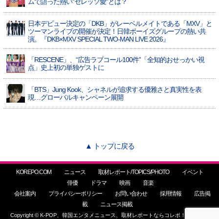
ムで語った熱い“セレッソ愛”とは？
日本デビュー決定の「DKB」がレーベルメイトである「MXV」と
ツーマンライブの開催が決定！日韓ボーイズグループの熱い共
演。『DKB×MXV SPECIAL TWO-MAN LIVE 2026』
「RESCENE」、“広告ラブコール100件”「全知的おせっかい視
点」史上初の単独ゲストに
「BTS」Jung Kook、シャネルが追求する優雅さと真実性を表
現…グローバルキャンペーン展開
▲ トップに戻る
KOREPO.COM
ニュース
取材レポート/TOPICS/PHOTO
イベント
俳優
ドラマ
映画
音楽
会社案内
プライバシーポリシー
お問い合わせ
採用情報
広告掲
載
ニュース掲載
Copyright © K-POP、韓国エンタメニュース、取材レポートならコレポ！ All Rights