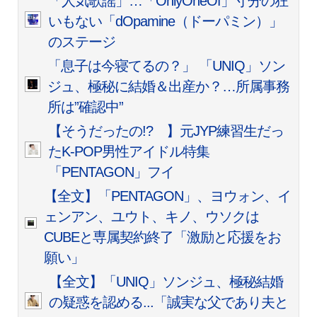
「人気歌謡」…「OnlyOneOf」寸分の狂
いもない「dOpamine（ドーパミン）」
のステージ
「息子は今寝てるの？」 「UNIQ」ソン
ジュ、極秘に結婚＆出産か？…所属事務
所は”確認中”
【そうだったの!? 】元JYP練習生だっ
たK-POP男性アイドル特集
「PENTAGON」フイ
【全文】「PENTAGON」、ヨウォン、イ
ェンアン、ユウト、キノ、ウソクは
CUBEと専属契約終了「激励と応援をお
願い」
【全文】「UNIQ」ソンジュ、極秘結婚
の疑惑を認める...「誠実な父であり夫と