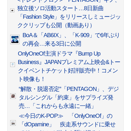
独立後ソロ活動スタート…8日新曲
「Fashion Style」をリリースしミュージッ
ククリップも公開（動画あり）
BoA＆「AB6IX」、「K-909」で6年ぶり
の再会…来る3日に公開
OnlyOneOf主演ドラマ『Bump Up
Business』JAPANプレミアム上映会&トー
クイベントチケット好評販売中！コメン
ト映像も！
“解散・脱退否定”「PENTAGON」、デジ
タルシングル「約束」をサプライズ発
売…「これからも永遠に一緒」
≪今日のK-POP≫ 「OnlyOneOf」の
「dOpamine」 疾走系サウンドに乗せ