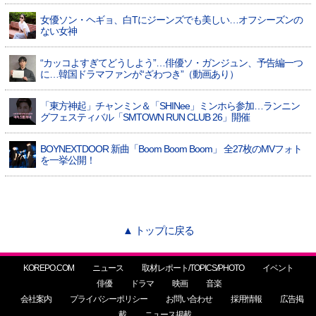
女優ソン・ヘギョ、白Tにジーンズでも美しい…オフシーズンの
ない女神
“カッコよすぎてどうしよう”…俳優ソ・ガンジュン、予告編一つ
に…韓国ドラマファンが“ざわつき”（動画あり）
「東方神起」チャンミン＆「SHINee」ミンホら参加…ランニン
グフェスティバル「SMTOWN RUN CLUB 26」開催
BOYNEXTDOOR 新曲「Boom Boom Boom」 全27枚のMVフォト
を一挙公開！
▲ トップに戻る
KOREPO.COM
ニュース
取材レポート/TOPICS/PHOTO
イベント
俳優
ドラマ
映画
音楽
会社案内
プライバシーポリシー
お問い合わせ
採用情報
広告掲
載
ニュース掲載