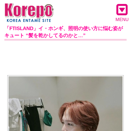
MENU
「FTISLAND」イ・ホンギ、照明の使い方に悩む姿が
キュート “髪を乾かしてるのかと…”