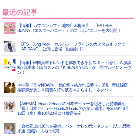
最近の記事
【情報】カプコンカフェ 池袋店＆梅田店 「ESTHER
BUNNY（エスターバニー）」のコラボメニューを大公開！
「BTS」Jung Kook、カルバン・クラインのカスタムルックで
「ARIRANG」公演に登場（動画あり）
【情報】韓国美容トレンドを体験できる新スポット誕生。AI肌診
断×日本未上陸コスメの「K-BEAUTY ON」が上野マルイにオープ
ン！
≪中華ドラマNOW≫「蜀紅錦～紡がれる夢～」3話、新任錦官・
楊静瀾が悪しき慣習を打ち破る＝あらすじ・ネタバレ
【ABEMA】Hearts2Heartsの日本デビューを記念した特別番組
『祝！日本デビュー Hearts2Hearts のお笑い道場』を2026年8月
12日（水）夜10時20分より放送決定
「会社売上の10％を要求」パク・ナレの元マネジャー2人、恐喝
未遂で起訴…1人は拘束