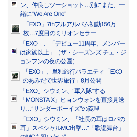
ン、仲良しツーショット…別にまた、一
緒に“We Are One”
「EXO」7thフルアルバム初動156万
枚…7度目のミリオンセラー
「EXO」、「デビュー11周年、メンバー
は家族以上」（ザ・シーズンズ チェ・ジ
ョンフンの夜の公園）
「EXO」、単独旅行バラエティ「EXO
のあみだで世界旅行」8月公開
「EXO」シウミン、“軍入隊”する
「MONSTA X」ヒョンウォンを直接見送
り…“サンダーボーイズ”の義理
「EXO」シウミン、「社長の耳はロバの
耳」スペシャルMC出撃…“「歌謡舞台」
のMCも狙いたい”