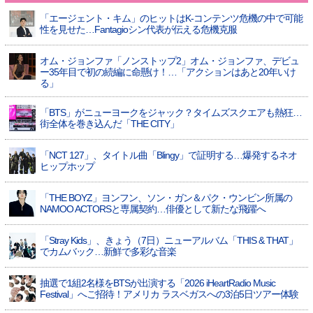
「エージェント・キム」のヒットはK-コンテンツ危機の中で可能
性を見せた…Fantagioシン代表が伝える危機克服
オム・ジョンファ「ノンストップ2」オム・ジョンファ、デビュ
ー35年目で初の続編に命懸け！…「アクションはあと20年いけ
る」
「BTS」がニューヨークをジャック？タイムズスクエアも熱狂…
街全体を巻き込んだ「THE CITY」
「NCT 127」、タイトル曲「Blingy」で証明する…爆発するネオ
ヒップホップ
「THE BOYZ」ヨンフン、ソン・ガン＆パク・ウンビン所属の
NAMOO ACTORSと専属契約…俳優として新たな飛躍へ
「Stray Kids」、きょう（7日）ニューアルバム「THIS & THAT」
でカムバック…新鮮で多彩な音楽
抽選で1組2名様をBTSが出演する「2026 iHeartRadio Music
Festival」へご招待！アメリカ ラスベガスへの3泊5日ツアー体験