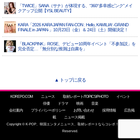
「TWICE」SANA（サナ）が体現する、“360°多幸感ピンク”メイ
クアップ公開【YSL BEAUTY】
KARA「2026 KARA JAPAN FAN-CON : Hello, KAMILIA! -GRAND
FINALE in JAPAN-」10月23日（金）＆ 24日（土）開催決定！
「BLACKPINK」ROSE、デビュー10周年イベント「不参加説」を
完全否定…「無分別な推測は自粛を」
▲ トップに戻る
KOREPO.COM
ニュース
取材レポート/TOPICS/PHOTO
イベント
俳優
ドラマ
映画
音楽
会社案内
プライバシーポリシー
お問い合わせ
採用情報
広告掲
載
ニュース掲載
Copyright © K-POP、韓国エンタメニュース、取材レポートならコレポ！ All Rights
Reserved.